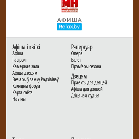
Афiша i квiткi
Рэпертуар
Афiша
Опера
Гастролi
Балет
Камерная зала
Прэм'еры сезона
Афiша дзецям
Дзецям
Вечары ў замку Радзiвiлаў
Праекты для дзяцей
Калядны форум
Афiша для дзяцей
Карта сайта
Дзiцячая студыя
Навiны