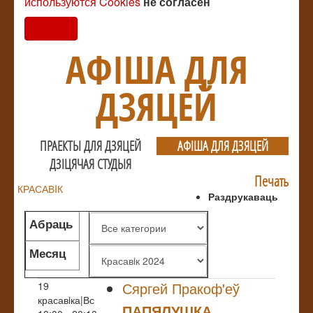
используются Cookies
не согласен
Согласен
АФIША ДЛЯ
ДЗЯЦЕЙ
ПРАЕКТЫ ДЛЯ ДЗЯЦЕЙ
АФIША ДЛЯ ДЗЯЦЕЙ
ДЗIЦЯЧАЯ СТУДЫЯ
Печать
КРАСАВIК
Раздрукаваць
Абраць
жанр
Месяц
Сяргей Пракоф'еў
19
красавiка|Вс
ПАПЯЛУШКА