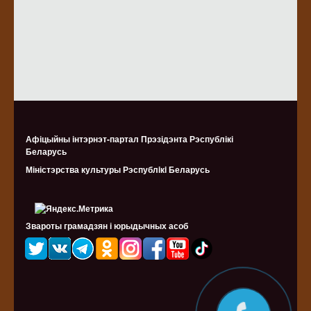
Афіцыйны інтэрнэт-партал Прэзідэнта Рэспублікі
Беларусь
Міністэрства культуры Рэспублiкi Беларусь
Звароты грамадзян і юрыдычных асоб