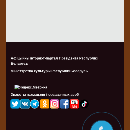
Афіцыйны інтэрнэт-партал Прэзідэнта Рэспублікі
Беларусь
Міністэрства культуры Рэспублiкi Беларусь
Звароты грамадзян і юрыдычных асоб