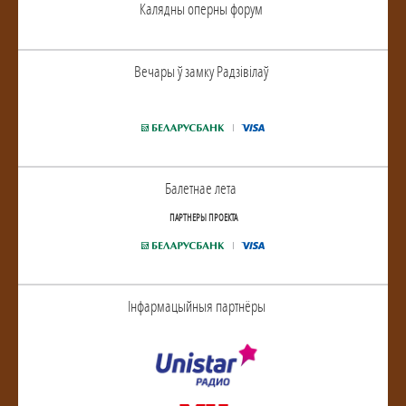
Калядны оперны форум
Вечары ў замку Радзiвiлаў
Балетнае лета
ПАРТНЕРЫ ПРОЕКТА
Інфармацыйныя партнёры