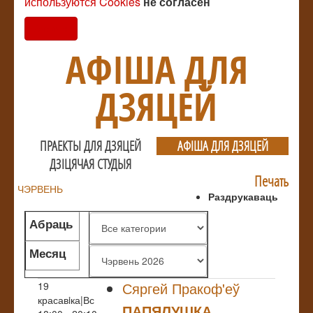
используются Cookies
не согласен
Согласен
АФIША ДЛЯ
ДЗЯЦЕЙ
ПРАЕКТЫ ДЛЯ ДЗЯЦЕЙ
АФIША ДЛЯ ДЗЯЦЕЙ
ДЗIЦЯЧАЯ СТУДЫЯ
Печать
ЧЭРВЕНЬ
Раздрукаваць
Абраць
жанр
Месяц
Сяргей Пракоф'еў
19
красавiка|Вс
ПАПЯЛУШКА