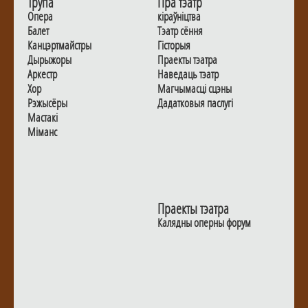
Трупа
Пра тэатр
Опера
кіраўніцтва
Балет
Тэатр сёння
Канцэртмайстры
Гiсторыя
Дырыжоры
Праекты тэатра
Аркестр
Наведаць тэатр
Хор
Магчымасцi сцэны
Рэжысёры
Дадаткoвыя паслугi
Мастакі
Мiманс
Праекты тэатра
Калядны оперны форум