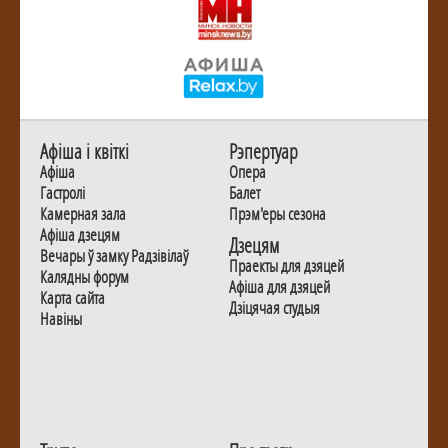
Афiша i квiткi
Рэпертуар
Афiша
Опера
Гастролi
Балет
Камерная зала
Прэм'еры сезона
Афiша дзецям
Дзецям
Вечары ў замку Радзiвiлаў
Праекты для дзяцей
Калядны форум
Афiша для дзяцей
Карта сайта
Дзiцячая студыя
Навiны