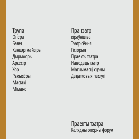
Трупа
Пра тэатр
Опера
кіраўніцтва
Балет
Тэатр сёння
Канцэртмайстры
Гiсторыя
Дырыжоры
Праекты тэатра
Аркестр
Наведаць тэатр
Хор
Магчымасцi сцэны
Рэжысёры
Дадаткoвыя паслугi
Мастакі
Мiманс
Праекты тэатра
Калядны оперны форум