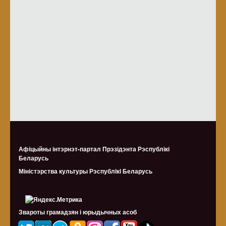
Афіцыйны інтэрнэт-партал Прэзідэнта Рэспублікі
Беларусь
Міністэрства культуры Рэспублiкi Беларусь
Звароты грамадзян і юрыдычных асоб