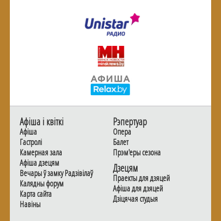
Афiша i квiткi
Рэпертуар
Афiша
Опера
Гастролi
Балет
Камерная зала
Прэм'еры сезона
Афiша дзецям
Дзецям
Вечары ў замку Радзiвiлаў
Праекты для дзяцей
Калядны форум
Афiша для дзяцей
Карта сайта
Дзiцячая студыя
Навiны