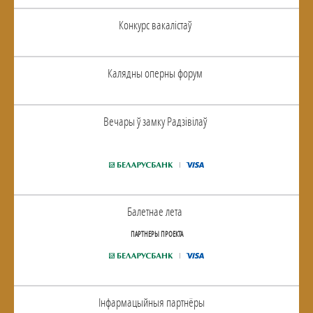
Конкурс вакалiстаў
Калядны оперны форум
Вечары ў замку Радзiвiлаў
Балетнае лета
ПАРТНЕРЫ ПРОЕКТА
Інфармацыйныя партнёры