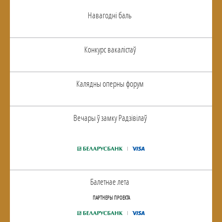
Навагоднi баль
Конкурс вакалiстаў
Калядны оперны форум
Вечары ў замку Радзiвiлаў
Балетнае лета
ПАРТНЕРЫ ПРОЕКТА