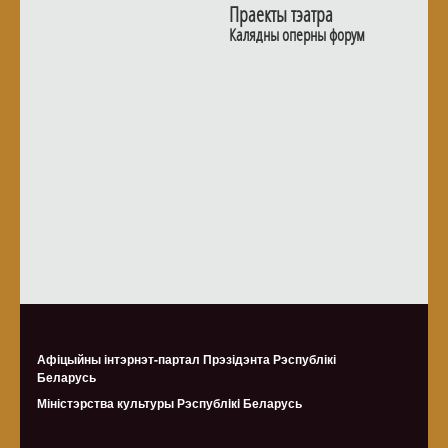
Праекты тэатра
Калядны оперны форум
Афіцыйны інтэрнэт-партал Прэзідэнта Рэспублікі
Беларусь
Міністэрства культуры Рэспублiкi Беларусь