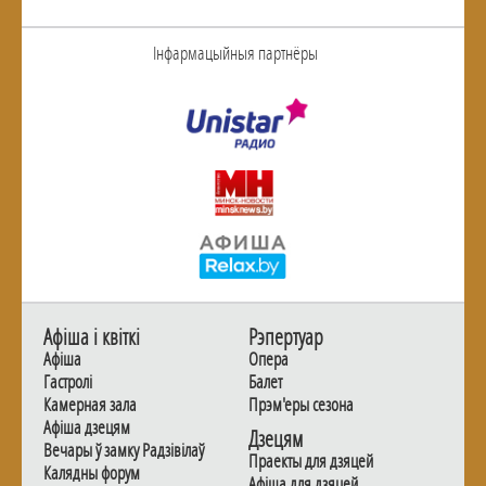
Інфармацыйныя партнёры
Афiша i квiткi
Рэпертуар
Афiша
Опера
Гастролi
Балет
Камерная зала
Прэм'еры сезона
Афiша дзецям
Дзецям
Вечары ў замку Радзiвiлаў
Праекты для дзяцей
Калядны форум
Афiша для дзяцей