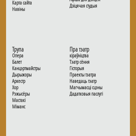
Карта сайта
Дзiцячая студыя
Навiны
Трупа
Пра тэатр
Опера
кіраўніцтва
Балет
Тэатр сёння
Канцэртмайстры
Гiсторыя
Дырыжоры
Праекты тэатра
Аркестр
Наведаць тэатр
Хор
Магчымасцi сцэны
Рэжысёры
Дадаткoвыя паслугi
Мастакі
Мiманс