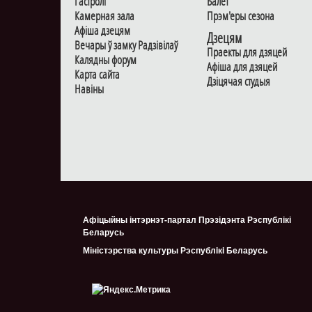
Гастролi
Балет
Камерная зала
Прэм'еры сезона
Афiша дзецям
Дзецям
Вечары ў замку Радзiвiлаў
Праекты для дзяцей
Калядны форум
Афiша для дзяцей
Карта сайта
Дзiцячая студыя
Навiны
Афіцыйны інтэрнэт-партал Прэзідэнта Рэспублікі
Беларусь
Міністэрства культуры Рэспублiкi Беларусь