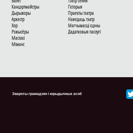
Балет
Тэатр сёння
Канцэртмайстры
Гiсторыя
Дырыжоры
Праекты тэатра
Аркестр
Наведаць тэатр
Хор
Магчымасцi сцэны
Рэжысёры
Дадаткoвыя паслугi
Мастакі
Мiманс
Звароты грамадзян і юрыдычных асоб