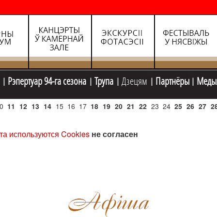
Рэпертуар 94-га сезона
Трупа
Дзецям
Партнёры
Меды
0
11
12
13
14
15
16
17
18
19
20
21
22
23
24
25
26
27
2
та используются Cookies
не согласен