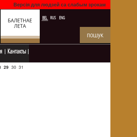
Версія для людзей са слабым зрокам
BEL
RUS
ENG
я
Кантакты
8
29
30
31