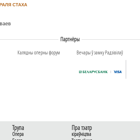
РАЛЯ СТАХА
ваев
Партнёры
Калядны оперны форум
Вечары ў замку Радзiвiлаў
Трупа
Пра тэатр
Опера
кіраўніцтва