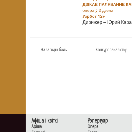
ДЗІКАЕ ПАЛЯВАННЕ КА
опера ў 2 дзеях
Узрoст 12+
Дирижер – Юрий Кара
Навагоднi баль
Конкурс вакалiстаў
Афiша i квiткi
Рэпертуар
Афiша
Опера