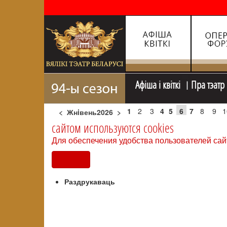
Афiша i квiткi
Пра тэатр
1
2
3
4
5
6
7
8
9
1
<
Жнiвень2026
>
сайтом используются cookies
Для обеспечения удобства пользователей сай
Согласен
Раздрукаваць