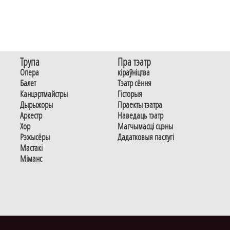
Трупа
Пра тэатр
Опера
кіраўніцтва
Балет
Тэатр сёння
Канцэртмайстры
Гiсторыя
Дырыжоры
Праекты тэатра
Аркестр
Наведаць тэатр
Хор
Магчымасцi сцэны
Рэжысёры
Дадаткoвыя паслугi
Мастакі
Мiманс