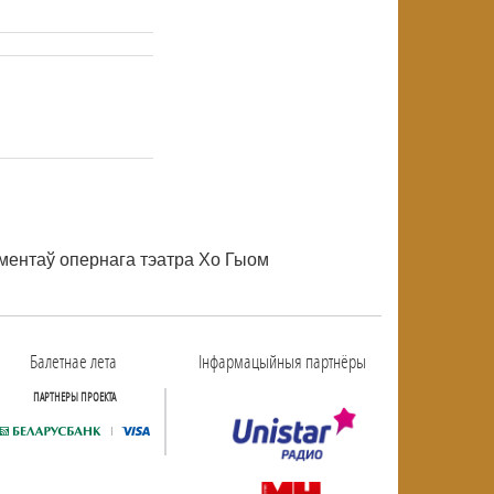
NULL
NULL
ументаў опернага тэатра Хо Гыом
Балетнае лета
Інфармацыйныя партнёры
ПАРТНЕРЫ ПРОЕКТА