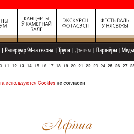
Рэпертуар 94-га сезона
Трупа
Дзецям
Партнёры
Меды
0
11
12
13
14
15
16
17
18
19
20
21
22
23
24
25
26
27
2
та используются Cookies
не согласен