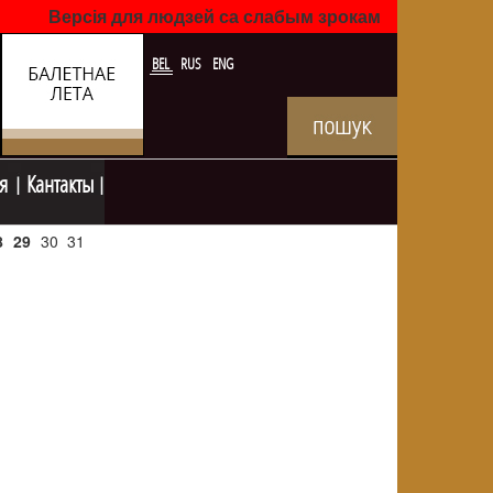
Версія для людзей са слабым зрокам
BEL
RUS
ENG
я
Кантакты
8
29
30
31