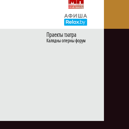
Праекты тэатра
Калядны оперны форум