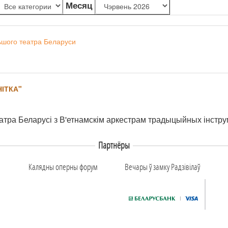
Месяц
ьшого театра Беларуси
ІТКА"
атра Беларусі з В'етнамскім аркестрам традыцыйных інстр
Партнёры
Калядны оперны форум
Вечары ў замку Радзiвiлаў