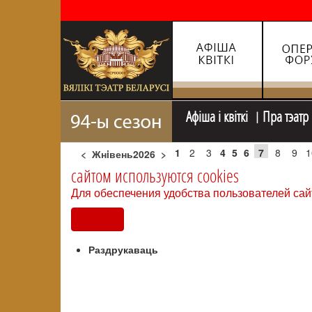
Афiша i квiткi
Пра тэатр
1
2
3
4
5
6
7
8
9
1
<
Жнiвень2026
>
сайтом используются cookies
Для обеспечения удобства пользователей сай
Согласен
Раздрукаваць