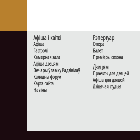
Афiша i квiткi
Рэпертуар
Афiша
Опера
Гастролi
Балет
Камерная зала
Прэм'еры сезона
Афiша дзецям
Дзецям
Вечары ў замку Радзiвiлаў
Праекты для дзяцей
Калядны форум
Афiша для дзяцей
Карта сайта
Дзiцячая студыя
Навiны