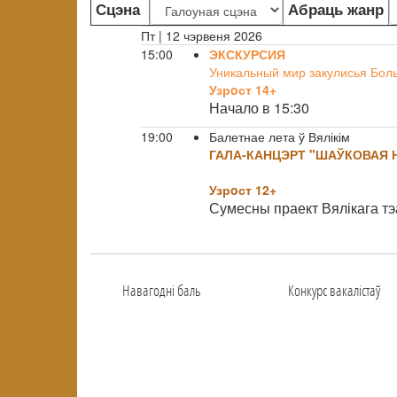
Сцэна
Абраць жанр
Пт | 12 чэрвеня 2026
15:00
ЭКСКУРСИЯ
Уникальный мир закулисья Бол
Узрoст 14+
Начало в 15:30
19:00
Балетнае лета ў Вялікім
ГАЛА-КАНЦЭРТ "ШАЎКОВАЯ Н
Узрoст 12+
Сумесны праект Вялікага тэ
Навагоднi баль
Конкурс вакалiстаў