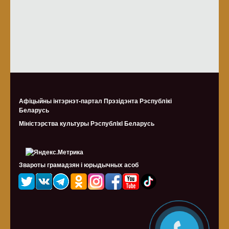
Афіцыйны інтэрнэт-партал Прэзідэнта Рэспублікі
Беларусь
Міністэрства культуры Рэспублiкi Беларусь
Звароты грамадзян і юрыдычных асоб