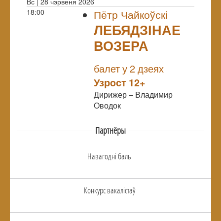
Вс | 28 чэрвеня 2026
18:00
Пётр Чайкоўскі
ЛЕБЯДЗІНАЕ
ВОЗЕРА
NULL
балет у 2 дзеях
Узрoст 12+
Дирижер – Владимир
Оводок
Партнёры
Навагоднi баль
Конкурс вакалiстаў