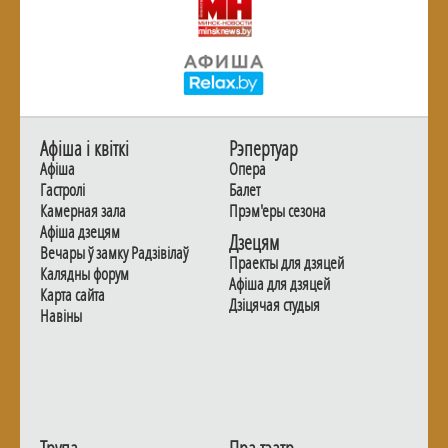
Афiша i квiткi
Рэпертуар
Афiша
Опера
Гастролi
Балет
Камерная зала
Прэм'еры сезона
Афiша дзецям
Дзецям
Вечары ў замку Радзiвiлаў
Праекты для дзяцей
Калядны форум
Афiша для дзяцей
Карта сайта
Дзiцячая студыя
Навiны