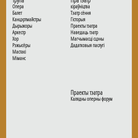
Трупа
Пра тэатр
Опера
кіраўніцтва
Балет
Тэатр сёння
Канцэртмайстры
Гiсторыя
Дырыжоры
Праекты тэатра
Аркестр
Наведаць тэатр
Хор
Магчымасцi сцэны
Рэжысёры
Дадаткoвыя паслугi
Мастакі
Мiманс
Праекты тэатра
Калядны оперны форум