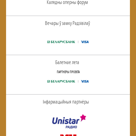
Калядны оперны форум
Вечары ў замку Радзiвiлаў
Балетнае лета
ПАРТНЕРЫ ПРОЕКТА
Інфармацыйныя партнёры