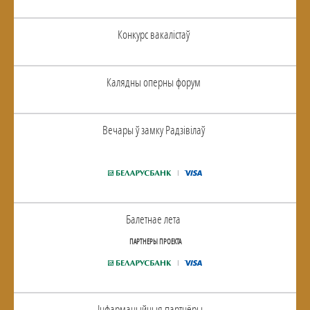
Конкурс вакалiстаў
Калядны оперны форум
Вечары ў замку Радзiвiлаў
Балетнае лета
ПАРТНЕРЫ ПРОЕКТА
Інфармацыйныя партнёры