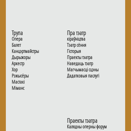
Трупа
Пра тэатр
Опера
кіраўніцтва
Балет
Тэатр сёння
Канцэртмайстры
Гiсторыя
Дырыжоры
Праекты тэатра
Аркестр
Наведаць тэатр
Хор
Магчымасцi сцэны
Рэжысёры
Дадаткoвыя паслугi
Мастакі
Мiманс
Праекты тэатра
Калядны оперны форум