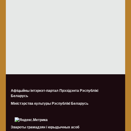
Афіцыйны інтэрнэт-партал Прэзідэнта Рэспублікі
Беларусь
Міністэрства культуры Рэспублiкi Беларусь
Звароты грамадзян і юрыдычных асоб