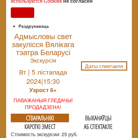
используются Cookies
не согласен
Согласен
Раздрукаваць
Адмысловы свет
закулісся Вялікага
NULL
тэатра Беларусі
Экскурсія
Даты спектакля
Вт | 5 лiстапада
2024|15:30
Узрoст 6+
ПАВАЖАНЫЯ ГЛЕДАЧЫ!
ПРОДАДЗЕНА!
СТВАРАЛЬНIКI
ВЫКАНАЎЦЫ
КАРОТКІ ЗМЕСТ
АБ СПЕКТАКЛЕ
Стоимость экскурсии: 25 руб.