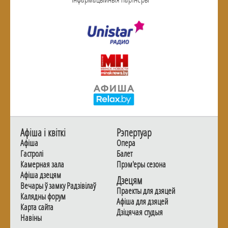
Афiша i квiткi
Рэпертуар
Афiша
Опера
Гастролi
Балет
Камерная зала
Прэм'еры сезона
Афiша дзецям
Дзецям
Вечары ў замку Радзiвiлаў
Праекты для дзяцей
Калядны форум
Афiша для дзяцей
Карта сайта
Дзiцячая студыя
Навiны