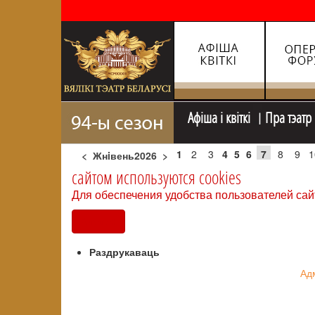
Афiша i квiткi
Пра тэатр
1
2
3
4
5
6
7
8
9
1
<
Жнiвень2026
>
сайтом используются cookies
Для обеспечения удобства пользователей сай
Согласен
Раздрукаваць
Адм