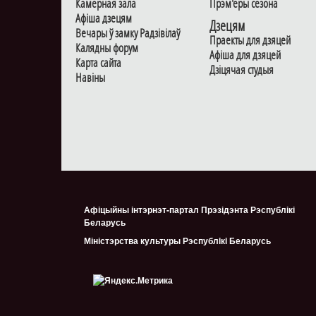
Камерная зала
Прэм'еры сезона
Афiша дзецям
Дзецям
Вечары ў замку Радзiвiлаў
Праекты для дзяцей
Калядны форум
Афiша для дзяцей
Карта сайта
Дзiцячая студыя
Навiны
Афіцыйны інтэрнэт-партал Прэзідэнта Рэспублікі
Беларусь
Міністэрства культуры Рэспублiкi Беларусь