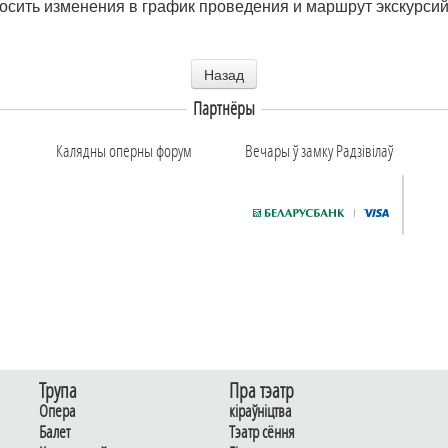
носить изменения в график проведения и маршрут экскурси
Назад
Партнёры
Калядны оперны форум
Вечары ў замку Радзiвiлаў
Трупа
Пра тэатр
Опера
кіраўніцтва
Балет
Тэатр сёння