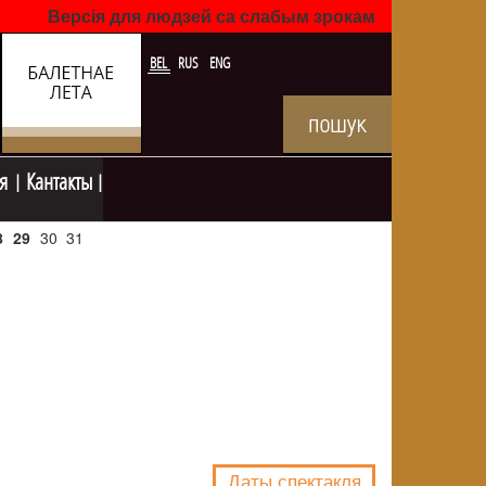
Версія для людзей са слабым зрокам
BEL
RUS
ENG
я
Кантакты
8
29
30
31
NULL
Даты спектакля