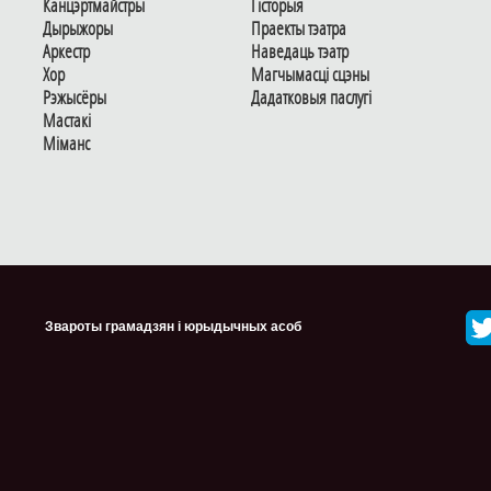
Канцэртмайстры
Гiсторыя
Дырыжоры
Праекты тэатра
Аркестр
Наведаць тэатр
Хор
Магчымасцi сцэны
Рэжысёры
Дадаткoвыя паслугi
Мастакі
Мiманс
Звароты грамадзян і юрыдычных асоб