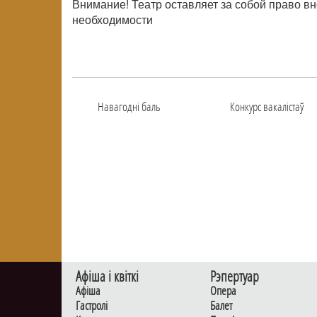
Внимание! Театр оставляет за собой право в
необходимости
Навагоднi баль
Конкурс вакалiстаў
Афiша i квiткi
Рэпертуар
Афiша
Опера
Гастролi
Балет