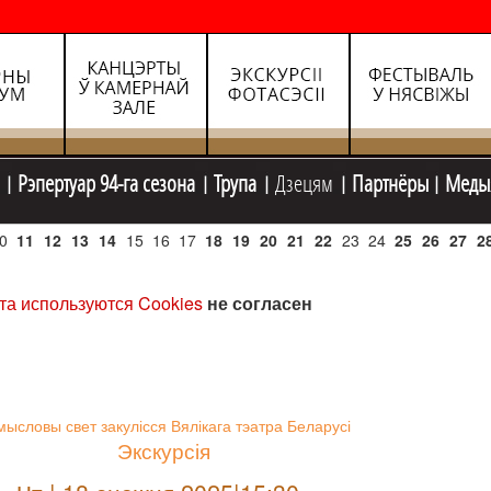
Рэпертуар 94-га сезона
Трупа
Дзецям
Партнёры
Меды
0
11
12
13
14
15
16
17
18
19
20
21
22
23
24
25
26
27
2
та используются Cookies
не согласен
ысловы свет закулісся Вялікага тэатра Беларусі
Экскурсія