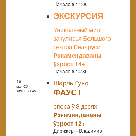
Начало в 14:00
ЭКСКУРСИЯ
NULL
Уникальный мир
закулисья Большого
театра Беларуси
Рэкамендаваны
ўзрост 14+
Начало в 14:30
16
Шарль Гуно
мая|Сб
ФАУСТ
18:00 - 21:45
NULL
опера ў 3 дзеях
Рэкамендаваны
ўзрост 12+
Дирижер – Владимир