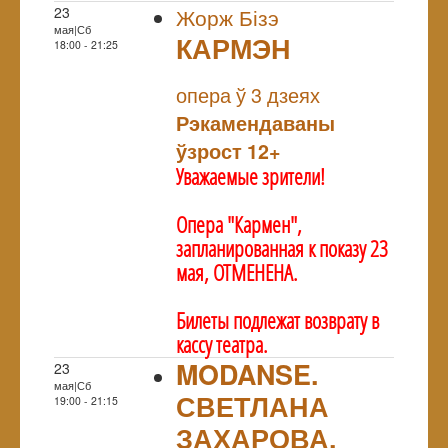
23
Жорж Бізэ
мая|Сб
КАРМЭН
18:00 - 21:25
NULL
опера ў 3 дзеях
Рэкамендаваны
ўзрост 12+
Уважаемые зрители!
Опера "Кармен",
запланированная к показу 23
мая, ОТМЕНЕНА.
Билеты подлежат возврату в
кассу театра.
MODANSE.
23
мая|Сб
СВЕТЛАНА
19:00 - 21:15
ЗАХАРОВА.