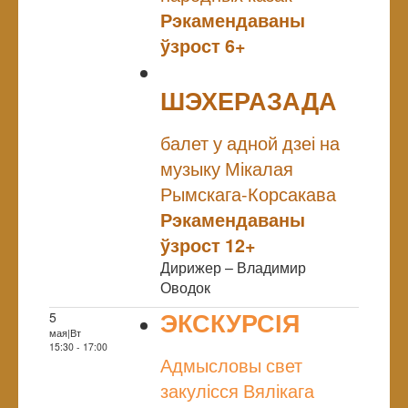
Рэкамендаваны
ўзрост 6+
ШЭХЕРАЗАДА
NULL
балет у адной дзеі на
музыку Мікалая
Рымскага-Корсакава
Рэкамендаваны
ўзрост 12+
Дирижер – Владимир
Оводок
ЭКСКУРСІЯ
5
мая|Вт
NULL
15:30 - 17:00
Адмысловы свет
закулісся Вялікага