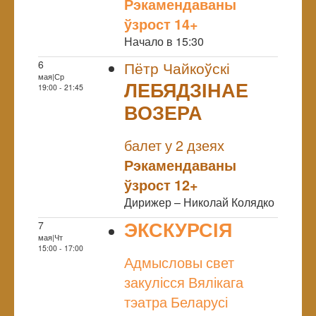
Рэкамендаваны
ўзрост 14+
Начало в 15:30
6
Пётр Чайкоўскі
мая|Ср
ЛЕБЯДЗІНАЕ
19:00 - 21:45
ВОЗЕРА
NULL
балет у 2 дзеях
Рэкамендаваны
ўзрост 12+
Дирижер – Николай Колядко
ЭКСКУРСІЯ
7
мая|Чт
NULL
15:00 - 17:00
Адмысловы свет
закулісся Вялікага
тэатра Беларусі