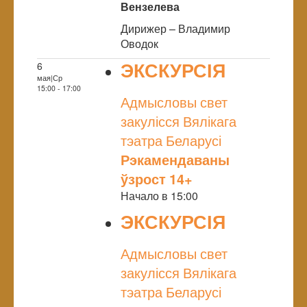
Вензелева
Дирижер – Владимир
Оводок
ЭКСКУРСІЯ
6
мая|Ср
NULL
15:00 - 17:00
Адмысловы свет
закулісся Вялікага
тэатра Беларусі
Рэкамендаваны
ўзрост 14+
Начало в 15:00
ЭКСКУРСІЯ
NULL
Адмысловы свет
закулісся Вялікага
тэатра Беларусі