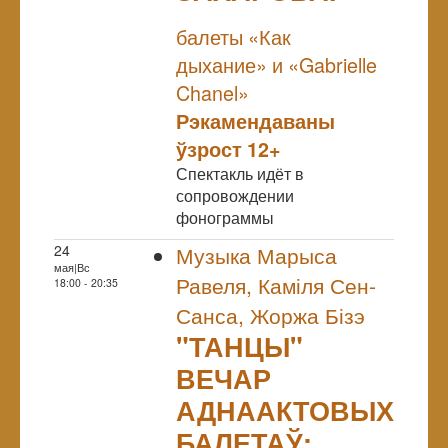
NULL
балеты «Как
дыхание» и «Gabrielle
Chanel»
Рэкамендаваны
ўзрост 12+
Спектакль идёт в
сопровождении
фонограммы
24
Музыка Марыса
мая|Вс
Равеля, Каміля Сен-
18:00 - 20:35
Санса, Жоржа Бізэ
"ТАНЦЫ"
ВЕЧАР
АДНААКТОВЫХ
БАЛЕТАЎ: