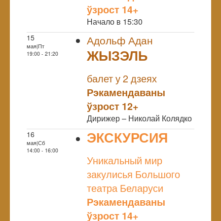
ўзрост 14+
Начало в 15:30
15
Адольф Адан
мая|Пт
ЖЫЗЭЛЬ
19:00 - 21:20
NULL
балет у 2 дзеях
Рэкамендаваны
ўзрост 12+
Дирижер – Николай Колядко
ЭКСКУРСИЯ
16
мая|Сб
NULL
14:00 - 16:00
Уникальный мир
закулисья Большого
театра Беларуси
Рэкамендаваны
ўзрост 14+