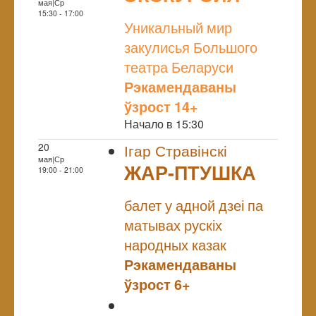
мая|Ср
NULL
15:30 - 17:00
Уникальный мир
закулисья Большого
театра Беларуси
Рэкамендаваны
ўзрост 14+
Начало в 15:30
20
Ігар Стравінскі
мая|Ср
ЖАР-ПТУШКА
19:00 - 21:00
NULL
балет у адной дзеі па
матывах рускіх
народных казак
Рэкамендаваны
ўзрост 6+