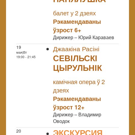
NULL
балет у 2 дзеях
Рэкамендаваны
ўзрост 6+
Дирижер – Юрий Караваев
19
Джаакіна Расіні
мая|Вт
СЕВІЛЬСКІ
19:00 - 21:45
ЦЫРУЛЬНІК
NULL
камічная опера ў 2
дзеях
Рэкамендаваны
ўзрост 12+
Дирижер – Владимир
Оводок
ЭКСКУРСИЯ
20