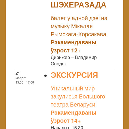
ШЭХЕРАЗАДА
NULL
балет у адной дзеі на
музыку Мікалая
Рымскага-Корсакава
Рэкамендаваны
ўзрост 12+
Дирижер – Владимир
Оводок
ЭКСКУРСИЯ
21
мая|Чт
NULL
15:30 - 17:00
Уникальный мир
закулисья Большого
театра Беларуси
Рэкамендаваны
ўзрост 14+
Начало в 15:30