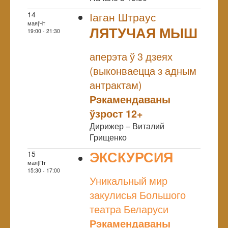
14
Іаган Штраус
мая|Чт
ЛЯТУЧАЯ МЫШ
19:00 - 21:30
NULL
аперэта ў 3 дзеях
(выконваецца з адным
антрактам)
Рэкамендаваны
ўзрост 12+
Дирижер – Виталий
Грищенко
ЭКСКУРСИЯ
15
мая|Пт
NULL
15:30 - 17:00
Уникальный мир
закулисья Большого
театра Беларуси
Рэкамендаваны