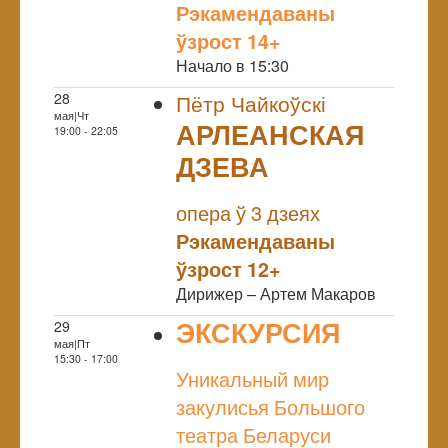
Рэкамендаваны
ўзрост 14+
Начало в 15:30
28
Пётр Чайкоўскі
мая|Чт
АРЛЕАНСКАЯ
19:00 - 22:05
ДЗЕВА
NULL
опера ў 3 дзеях
Рэкамендаваны
ўзрост 12+
Дирижер – Артем Макаров
ЭКСКУРСИЯ
29
мая|Пт
NULL
15:30 - 17:00
Уникальный мир
закулисья Большого
театра Беларуси