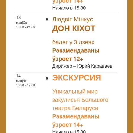
ўзрост 14+
Начало в 15:30
13
Людвіг Мінкус
мая|Ср
ДОН КІХОТ
19:00 - 21:35
NULL
балет у 3 дзеях
Рэкамендаваны
ўзрост 12+
Дирижер – Юрий Караваев
ЭКСКУРСИЯ
14
мая|Чт
NULL
15:30 - 17:00
Уникальный мир
закулисья Большого
театра Беларуси
Рэкамендаваны
ўзрост 14+
Начало в 15:30