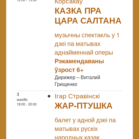
Корсакаў
КАЗКА ПРА
ЦАРА САЛТАНА
NULL
музычны спектакль у 1
дзеі па матывах
аднайменнай оперы
Рэкамендаваны
ўзрост 6+
Дирижер – Виталий
Грищенко
3
Ігар Стравінскі
мая|Вс
ЖАР-ПТУШКА
18:00 - 20:00
NULL
балет у адной дзеі па
матывах рускіх
народных казак