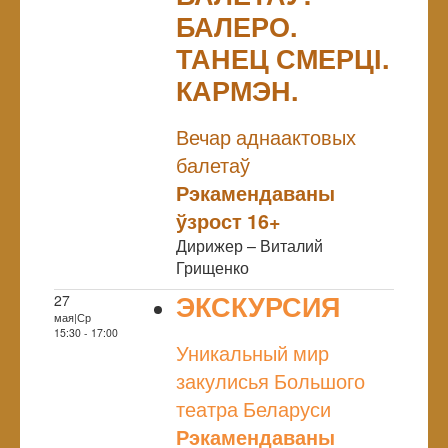
БАЛЕРО.
ТАНЕЦ СМЕРЦІ.
КАРМЭН.
NULL
Вечар аднаактовых
балетаў
Рэкамендаваны
ўзрост 16+
Дирижер – Виталий
Грищенко
ЭКСКУРСИЯ
27
мая|Ср
NULL
15:30 - 17:00
Уникальный мир
закулисья Большого
театра Беларуси
Рэкамендаваны