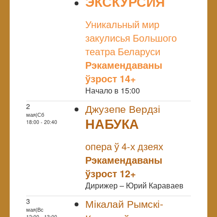
ЭКСКУРСИЯ
NULL
Уникальный мир
закулисья Большого
театра Беларуси
Рэкамендаваны
ўзрост 14+
Начало в 15:00
2
Джузепе Вердзі
мая|Сб
НАБУКА
18:00 - 20:40
NULL
Прэм`ера
опера ў 4-х дзеях
Рэкамендаваны
ўзрост 12+
Дирижер – Юрий Караваев
3
Мікалай Рымскі-
мая|Вс
12:00 - 13:00