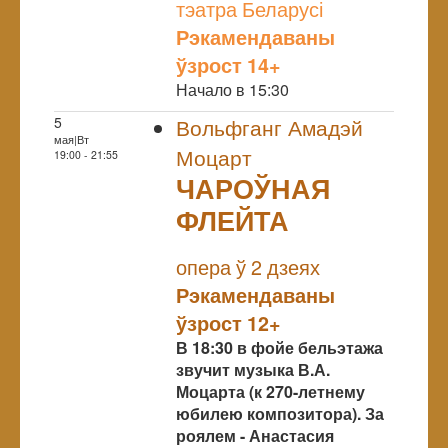
тэатра Беларусі
Рэкамендаваны
ўзрост 14+
Начало в 15:30
5
Вольфганг Амадэй
мая|Вт
Моцарт
19:00 - 21:55
ЧАРОЎНАЯ
ФЛЕЙТА
NULL
опера ў 2 дзеях
Рэкамендаваны
ўзрост 12+
В 18:30 в фойе бельэтажа
звучит музыка В.А.
Моцарта (к 270-летнему
юбилею композитора). За
роялем - Анастасия