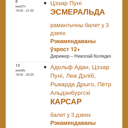
8
Цэзар Пуні
мая|Пт
ЭСМЕРАЛЬДА
19:00 - 21:20
NULL
рамантычны балет у 3
дзеях
Рэкамендаваны
ўзрост 12+
Дирижер – Николай Колядко
10
Адольф Адан, Цэзар
мая|Вс
Пуні, Леа Дэліб,
18:00 - 20:25
Рыкарда Дрыго, Пётр
Альдэнбургскі
КАРСАР
NULL
балет у 3 дзеях
Рэкамендаваны