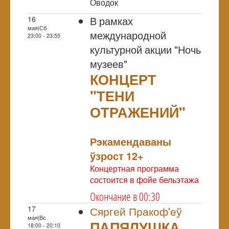
Оводок
В рамках
16
мая|Сб
международной
23:00 - 23:55
культурной акции "Ночь
музеев"
КОНЦЕРТ
"ТЕНИ
ОТРАЖЕНИЙ"
NULL
Рэкамендаваны
ўзрост 12+
Концертная программа
состоится в фойе бельэтажа
Окончание в 00:30
17
Сяргей Пракоф'еў
мая|Вс
ПАПЯЛУШКА
18:00 - 20:10