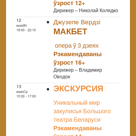
ўзрост 12+
Дирижер – Николай Колядко
12
Джузепе Вердзі
мая|Вт
МАКБЕТ
19:00 - 22:15
NULL
опера ў 3 дзеях
Рэкамендаваны
ўзрост 16+
Дирижер – Владимир
Оводок
ЭКСКУРСИЯ
13
мая|Ср
NULL
15:30 - 17:00
Уникальный мир
закулисья Большого
театра Беларуси
Рэкамендаваны