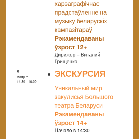
харэаграфічнае
прадстаўленне на
музыку беларускіх
кампазітараў
Рэкамендаваны
ўзрост 12+
Дирижер – Виталий
Грищенко
ЭКСКУРСИЯ
8
мая|Пт
NULL
14:30 - 16:00
Уникальный мир
закулисья Большого
театра Беларуси
Рэкамендаваны
ўзрост 14+
Начало в 14:30