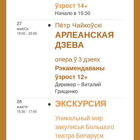
ўзрост 14+
Начало в 15:30
27
Пётр Чайкоўскі
мая|Ср
АРЛЕАНСКАЯ
19:00 - 22:05
ДЗЕВА
NULL
опера ў 3 дзеях
Рэкамендаваны
ўзрост 12+
Дирижер – Виталий
Грищенко
ЭКСКУРСИЯ
28
мая|Чт
NULL
15:30 - 17:00
Уникальный мир
закулисья Большого
театра Беларуси