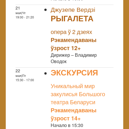
21
Джузепе Вердзі
мая|Чт
РЫГАЛЕТА
19:00 - 21:20
NULL
опера ў 2 дзеях
Рэкамендаваны
ўзрост 12+
Дирижер – Владимир
Оводок
ЭКСКУРСИЯ
22
мая|Пт
NULL
15:30 - 17:00
Уникальный мир
закулисья Большого
театра Беларуси
Рэкамендаваны
ўзрост 14+
Начало в 15:30