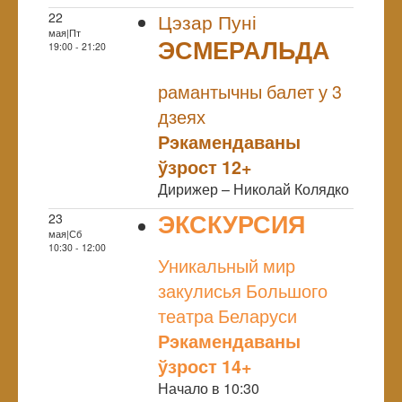
22
Цэзар Пуні
мая|Пт
ЭСМЕРАЛЬДА
19:00 - 21:20
NULL
рамантычны балет у 3
дзеях
Рэкамендаваны
ўзрост 12+
Дирижер – Николай Колядко
ЭКСКУРСИЯ
23
мая|Сб
NULL
10:30 - 12:00
Уникальный мир
закулисья Большого
театра Беларуси
Рэкамендаваны
ўзрост 14+
Начало в 10:30