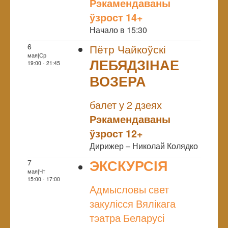
Рэкамендаваны
ўзрост 14+
Начало в 15:30
6
Пётр Чайкоўскі
мая|Ср
ЛЕБЯДЗІНАЕ
19:00 - 21:45
ВОЗЕРА
NULL
балет у 2 дзеях
Рэкамендаваны
ўзрост 12+
Дирижер – Николай Колядко
ЭКСКУРСІЯ
7
мая|Чт
NULL
15:00 - 17:00
Адмысловы свет
закулісся Вялікага
тэатра Беларусі