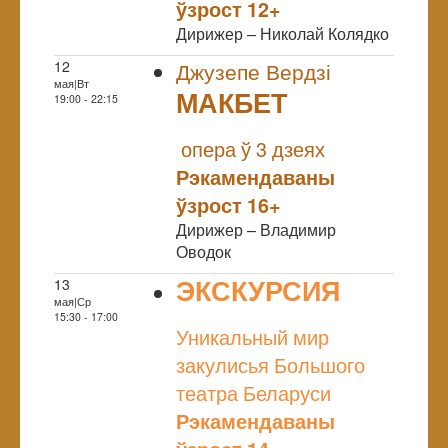
ўзрост 12+
Дирижер – Николай Колядко
12
Джузепе Вердзі
мая|Вт
МАКБЕТ
19:00 - 22:15
NULL
опера ў 3 дзеях
Рэкамендаваны
ўзрост 16+
Дирижер – Владимир
Оводок
ЭКСКУРСИЯ
13
мая|Ср
NULL
15:30 - 17:00
Уникальный мир
закулисья Большого
театра Беларуси
Рэкамендаваны