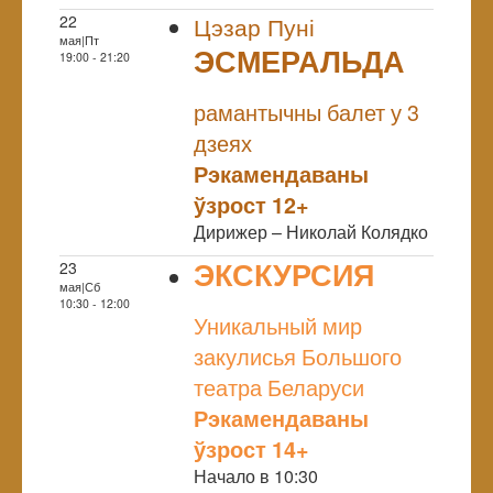
22
Цэзар Пуні
мая|Пт
ЭСМЕРАЛЬДА
19:00 - 21:20
NULL
рамантычны балет у 3
дзеях
Рэкамендаваны
ўзрост 12+
Дирижер – Николай Колядко
ЭКСКУРСИЯ
23
мая|Сб
NULL
10:30 - 12:00
Уникальный мир
закулисья Большого
театра Беларуси
Рэкамендаваны
ўзрост 14+
Начало в 10:30