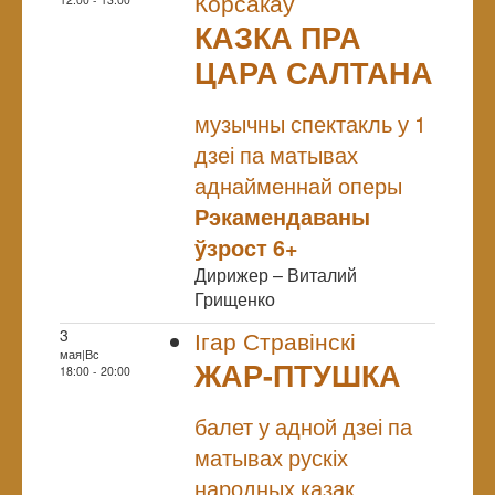
Корсакаў
КАЗКА ПРА
ЦАРА САЛТАНА
NULL
музычны спектакль у 1
дзеі па матывах
аднайменнай оперы
Рэкамендаваны
ўзрост 6+
Дирижер – Виталий
Грищенко
3
Ігар Стравінскі
мая|Вс
ЖАР-ПТУШКА
18:00 - 20:00
NULL
балет у адной дзеі па
матывах рускіх
народных казак