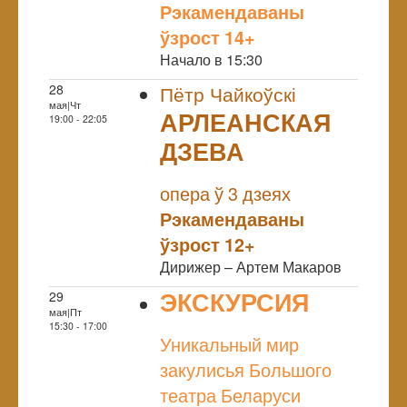
Рэкамендаваны
ўзрост 14+
Начало в 15:30
28
Пётр Чайкоўскі
мая|Чт
АРЛЕАНСКАЯ
19:00 - 22:05
ДЗЕВА
NULL
опера ў 3 дзеях
Рэкамендаваны
ўзрост 12+
Дирижер – Артем Макаров
ЭКСКУРСИЯ
29
мая|Пт
NULL
15:30 - 17:00
Уникальный мир
закулисья Большого
театра Беларуси