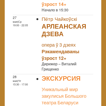
ўзрост 14+
Начало в 15:30
27
Пётр Чайкоўскі
мая|Ср
АРЛЕАНСКАЯ
19:00 - 22:05
ДЗЕВА
NULL
опера ў 3 дзеях
Рэкамендаваны
ўзрост 12+
Дирижер – Виталий
Грищенко
ЭКСКУРСИЯ
28
мая|Чт
NULL
15:30 - 17:00
Уникальный мир
закулисья Большого
театра Беларуси