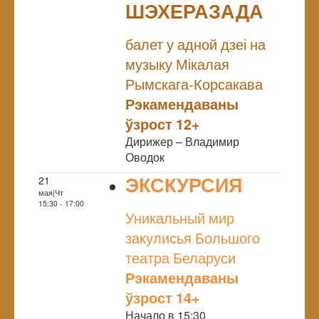
ШЭХЕРАЗАДА
NULL
балет у адной дзеі на
музыку Мікалая
Рымскага-Корсакава
Рэкамендаваны
ўзрост 12+
Дирижер – Владимир
Оводок
ЭКСКУРСИЯ
21
мая|Чт
NULL
15:30 - 17:00
Уникальный мир
закулисья Большого
театра Беларуси
Рэкамендаваны
ўзрост 14+
Начало в 15:30