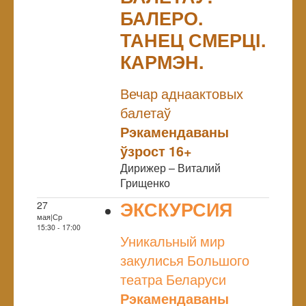
БАЛЕРО.
ТАНЕЦ СМЕРЦІ.
КАРМЭН.
NULL
Вечар аднаактовых
балетаў
Рэкамендаваны
ўзрост 16+
Дирижер – Виталий
Грищенко
ЭКСКУРСИЯ
27
мая|Ср
NULL
15:30 - 17:00
Уникальный мир
закулисья Большого
театра Беларуси
Рэкамендаваны