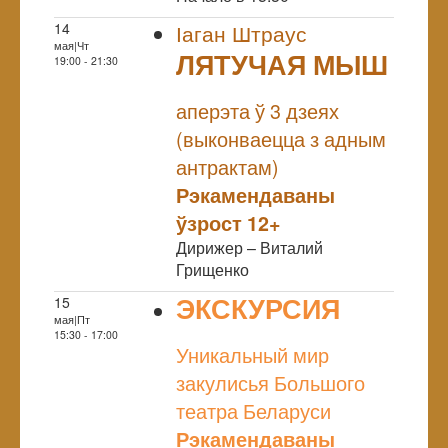
14
Іаган Штраус
мая|Чт
ЛЯТУЧАЯ МЫШ
19:00 - 21:30
NULL
аперэта ў 3 дзеях
(выконваецца з адным
антрактам)
Рэкамендаваны
ўзрост 12+
Дирижер – Виталий
Грищенко
ЭКСКУРСИЯ
15
мая|Пт
NULL
15:30 - 17:00
Уникальный мир
закулисья Большого
театра Беларуси
Рэкамендаваны