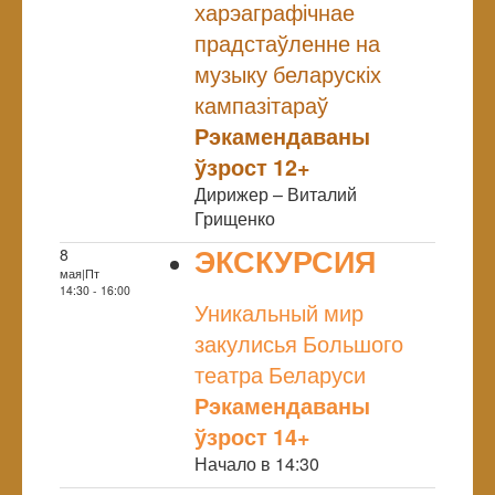
харэаграфічнае
прадстаўленне на
музыку беларускіх
кампазітараў
Рэкамендаваны
ўзрост 12+
Дирижер – Виталий
Грищенко
ЭКСКУРСИЯ
8
мая|Пт
NULL
14:30 - 16:00
Уникальный мир
закулисья Большого
театра Беларуси
Рэкамендаваны
ўзрост 14+
Начало в 14:30