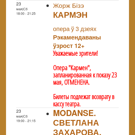
23
Жорж Бізэ
мая|Сб
КАРМЭН
18:00 - 21:25
NULL
опера ў 3 дзеях
Рэкамендаваны
ўзрост 12+
Уважаемые зрители!
Опера "Кармен",
запланированная к показу 23
мая, ОТМЕНЕНА.
Билеты подлежат возврату в
кассу театра.
MODANSE.
23
мая|Сб
СВЕТЛАНА
19:00 - 21:15
ЗАХАРОВА.