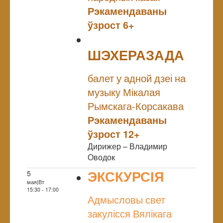
Рэкамендаваны
ўзрост 6+
ШЭХЕРАЗАДА
NULL
балет у адной дзеі на
музыку Мікалая
Рымскага-Корсакава
Рэкамендаваны
ўзрост 12+
Дирижер – Владимир
Оводок
ЭКСКУРСІЯ
5
мая|Вт
NULL
15:30 - 17:00
Адмысловы свет
закулісся Вялікага