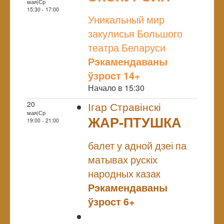
мая|Ср
NULL
15:30 - 17:00
Уникальный мир
закулисья Большого
театра Беларуси
Рэкамендаваны
ўзрост 14+
Начало в 15:30
20
Ігар Стравінскі
мая|Ср
ЖАР-ПТУШКА
19:00 - 21:00
NULL
балет у адной дзеі па
матывах рускіх
народных казак
Рэкамендаваны
ўзрост 6+