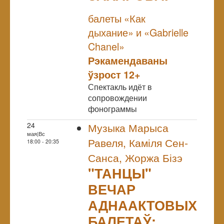
NULL
балеты «Как
дыхание» и «Gabrielle
Chanel»
Рэкамендаваны
ўзрост 12+
Спектакль идёт в
сопровождении
фонограммы
24
Музыка Марыса
мая|Вс
Равеля, Каміля Сен-
18:00 - 20:35
Санса, Жоржа Бізэ
"ТАНЦЫ"
ВЕЧАР
АДНААКТОВЫХ
БАЛЕТАЎ: