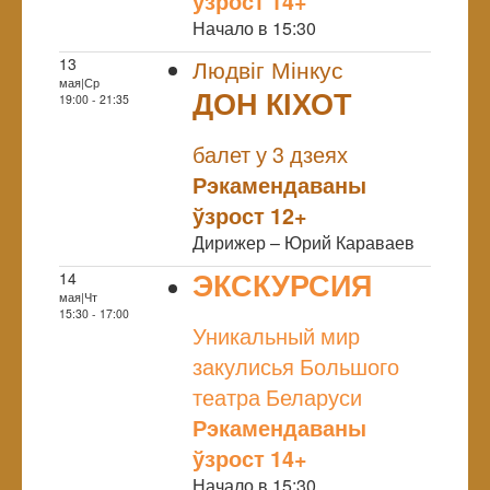
ўзрост 14+
Начало в 15:30
13
Людвіг Мінкус
мая|Ср
ДОН КІХОТ
19:00 - 21:35
NULL
балет у 3 дзеях
Рэкамендаваны
ўзрост 12+
Дирижер – Юрий Караваев
ЭКСКУРСИЯ
14
мая|Чт
NULL
15:30 - 17:00
Уникальный мир
закулисья Большого
театра Беларуси
Рэкамендаваны
ўзрост 14+
Начало в 15:30