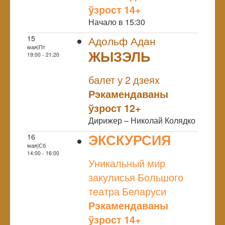
ўзрост 14+
Начало в 15:30
15
Адольф Адан
мая|Пт
ЖЫЗЭЛЬ
19:00 - 21:20
NULL
балет у 2 дзеях
Рэкамендаваны
ўзрост 12+
Дирижер – Николай Колядко
ЭКСКУРСИЯ
16
мая|Сб
NULL
14:00 - 16:00
Уникальный мир
закулисья Большого
театра Беларуси
Рэкамендаваны
ўзрост 14+