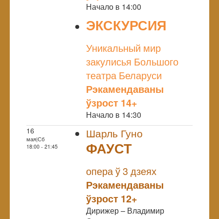
Начало в 14:00
ЭКСКУРСИЯ
NULL
Уникальный мир
закулисья Большого
театра Беларуси
Рэкамендаваны
ўзрост 14+
Начало в 14:30
16
Шарль Гуно
мая|Сб
ФАУСТ
18:00 - 21:45
NULL
опера ў 3 дзеях
Рэкамендаваны
ўзрост 12+
Дирижер – Владимир