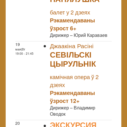
NULL
балет у 2 дзеях
Рэкамендаваны
ўзрост 6+
Дирижер – Юрий Караваев
19
Джаакіна Расіні
мая|Вт
СЕВІЛЬСКІ
19:00 - 21:45
ЦЫРУЛЬНІК
NULL
камічная опера ў 2
дзеях
Рэкамендаваны
ўзрост 12+
Дирижер – Владимир
Оводок
ЭКСКУРСИЯ
20