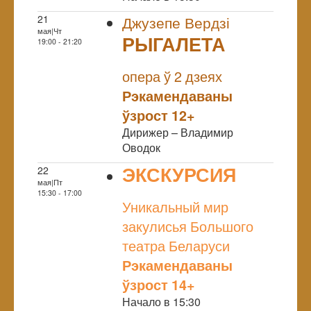
21
Джузепе Вердзі
мая|Чт
РЫГАЛЕТА
19:00 - 21:20
NULL
опера ў 2 дзеях
Рэкамендаваны
ўзрост 12+
Дирижер – Владимир
Оводок
ЭКСКУРСИЯ
22
мая|Пт
NULL
15:30 - 17:00
Уникальный мир
закулисья Большого
театра Беларуси
Рэкамендаваны
ўзрост 14+
Начало в 15:30