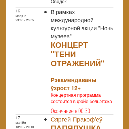
Оводок
В рамках
16
мая|Сб
международной
23:00 - 23:55
культурной акции "Ночь
музеев"
КОНЦЕРТ
"ТЕНИ
ОТРАЖЕНИЙ"
NULL
Рэкамендаваны
ўзрост 12+
Концертная программа
состоится в фойе бельэтажа
Окончание в 00:30
17
Сяргей Пракоф'еў
мая|Вс
ПАПЯЛУШКА
18:00 - 20:10