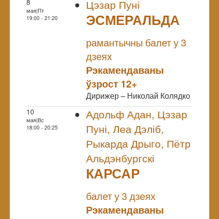
8
Цэзар Пуні
мая|Пт
ЭСМЕРАЛЬДА
19:00 - 21:20
NULL
рамантычны балет у 3
дзеях
Рэкамендаваны
ўзрост 12+
Дирижер – Николай Колядко
10
Адольф Адан, Цэзар
мая|Вс
Пуні, Леа Дэліб,
18:00 - 20:25
Рыкарда Дрыго, Пётр
Альдэнбургскі
КАРСАР
NULL
балет у 3 дзеях
Рэкамендаваны