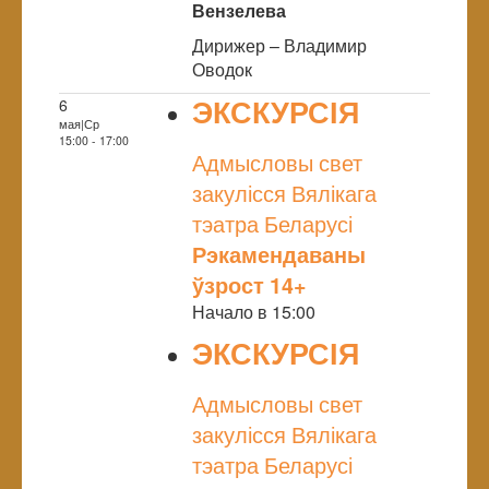
Вензелева
Дирижер – Владимир
Оводок
ЭКСКУРСІЯ
6
мая|Ср
NULL
15:00 - 17:00
Адмысловы свет
закулісся Вялікага
тэатра Беларусі
Рэкамендаваны
ўзрост 14+
Начало в 15:00
ЭКСКУРСІЯ
NULL
Адмысловы свет
закулісся Вялікага
тэатра Беларусі