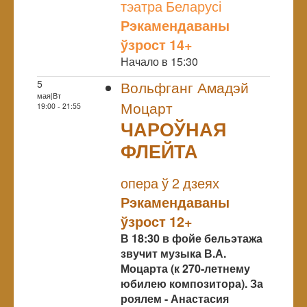
тэатра Беларусі
Рэкамендаваны
ўзрост 14+
Начало в 15:30
5
Вольфганг Амадэй
мая|Вт
Моцарт
19:00 - 21:55
ЧАРОЎНАЯ
ФЛЕЙТА
NULL
опера ў 2 дзеях
Рэкамендаваны
ўзрост 12+
В 18:30 в фойе бельэтажа
звучит музыка В.А.
Моцарта (к 270-летнему
юбилею композитора). За
роялем - Анастасия