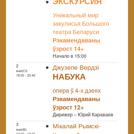
ЭКСКУРСИЯ
NULL
Уникальный мир
закулисья Большого
театра Беларуси
Рэкамендаваны
ўзрост 14+
Начало в 15:00
2
Джузепе Вердзі
мая|Сб
НАБУКА
18:00 - 20:40
NULL
Прэм`ера
опера ў 4-х дзеях
Рэкамендаваны
ўзрост 12+
Дирижер – Юрий Караваев
3
Мікалай Рымскі-
мая|Вс
12:00 - 13:00