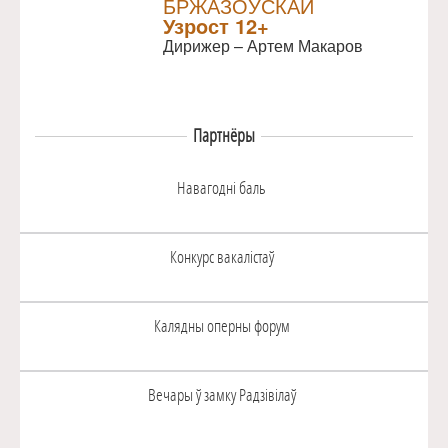
БРЖАЗОЎСКАЙ
Узрoст 12+
Дирижер – Артем Макаров
Партнёры
Навагоднi баль
Конкурс вакалiстаў
Калядны оперны форум
Вечары ў замку Радзiвiлаў