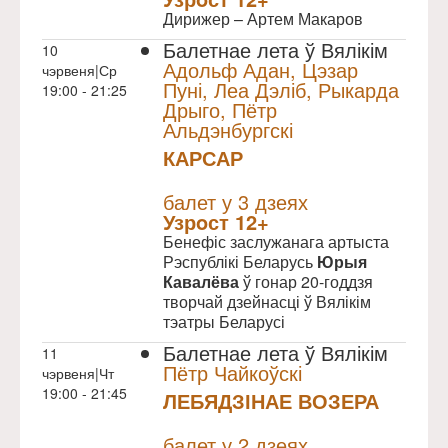
Дирижер – Артем Макаров
Балетнае лета ў Вялікім
10
Адольф Адан, Цэзар
чэрвеня|Ср
Пуні, Леа Дэліб, Рыкарда
19:00 - 21:25
Дрыго, Пётр
Альдэнбургскі
КАРСАР
NULL
балет у 3 дзеях
Узрoст 12+
Бенефіс заслужанага артыста
Рэспублікі Беларусь
Юрыя
Кавалёва
ў гонар 20-годдзя
творчай дзейнасці ў Вялікім
тэатры Беларусі
Балетнае лета ў Вялікім
11
Пётр Чайкоўскі
чэрвеня|Чт
19:00 - 21:45
ЛЕБЯДЗІНАЕ ВОЗЕРА
NULL
балет у 2 дзеях