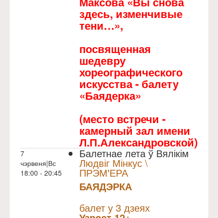
Максова «Вы снова
здесь, изменчивые
тени…»,
посвященная
шедевру
хореографического
искусства - балету
«Баядерка»
(место встречи -
камерный зал имени
Л.П.Александровской)
Балетнае лета ў Вялікім
7
Людвіг Мінкус \
чэрвеня|Вс
ПРЭМ'ЕРА
18:00 - 20:45
БАЯДЭРКА
NULL
Прэм`ера
балет у 3 дзеях
Узрoст 12+