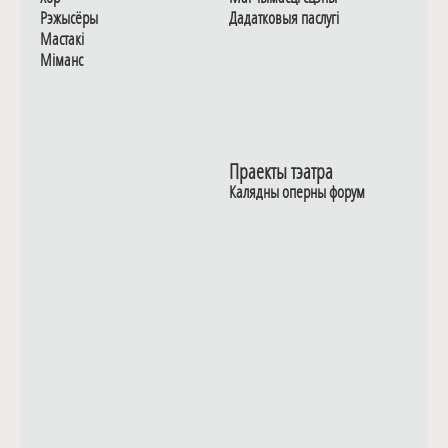
Рэжысёры
Дадаткoвыя паслугi
Мастакі
Мiманс
Праекты тэатра
Калядны оперны форум