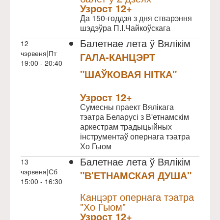
Узрoст 12+
Да 150-годдзя з дня стварэння
шэдэўра П.І.Чайкоўскага
Балетнае лета ў Вялікім
12
чэрвеня|Пт
ГАЛА-КАНЦЭРТ
19:00 - 20:40
"ШАЎКОВАЯ НІТКА"
NULL
Узрoст 12+
Сумесны праект Вялікага
тэатра Беларусі з В'етнамскім
аркестрам традыцыйных
інструментаў опернага тэатра
Хо Гыом
Балетнае лета ў Вялікім
13
чэрвеня|Сб
"В'ЕТНАМСКАЯ ДУША"
15:00 - 16:30
NULL
Канцэрт опернага тэатра
"Хо Гыом"
Узрoст 12+