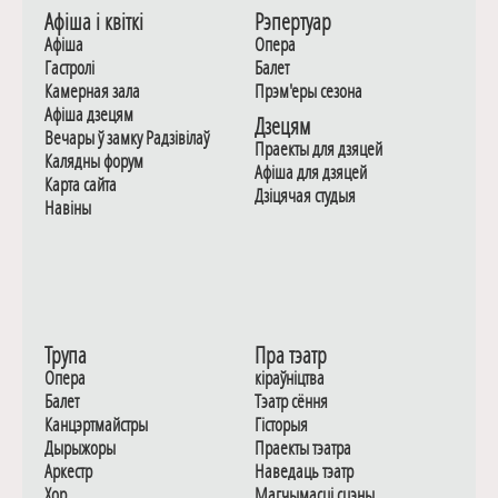
Афiша i квiткi
Рэпертуар
Афiша
Опера
Гастролi
Балет
Камерная зала
Прэм'еры сезона
Афiша дзецям
Дзецям
Вечары ў замку Радзiвiлаў
Праекты для дзяцей
Калядны форум
Афiша для дзяцей
Карта сайта
Дзiцячая студыя
Навiны
Трупа
Пра тэатр
Опера
кіраўніцтва
Балет
Тэатр сёння
Канцэртмайстры
Гiсторыя
Дырыжоры
Праекты тэатра
Аркестр
Наведаць тэатр
Хор
Магчымасцi сцэны