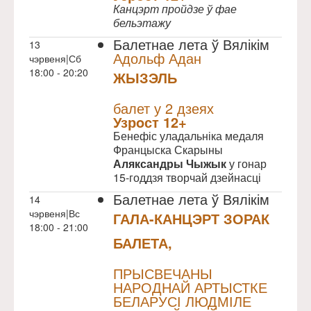
Канцэрт пройдзе ў фае
бельэтажу
Балетнае лета ў Вялікім
13
Адольф Адан
чэрвеня|Сб
18:00 - 20:20
ЖЫЗЭЛЬ
NULL
балет у 2 дзеях
Узрoст 12+
Бенефіс уладальніка медаля
Францыска Скарыны
Аляксандры Чыжык
у гонар
15-годдзя творчай дзейнасці
Балетнае лета ў Вялікім
14
чэрвеня|Вс
ГАЛА-КАНЦЭРТ ЗОРАК
18:00 - 21:00
БАЛЕТА,
NULL
ПРЫСВЕЧАНЫ
НАРОДНАЙ АРТЫСТКЕ
БЕЛАРУСІ ЛЮДМІЛЕ