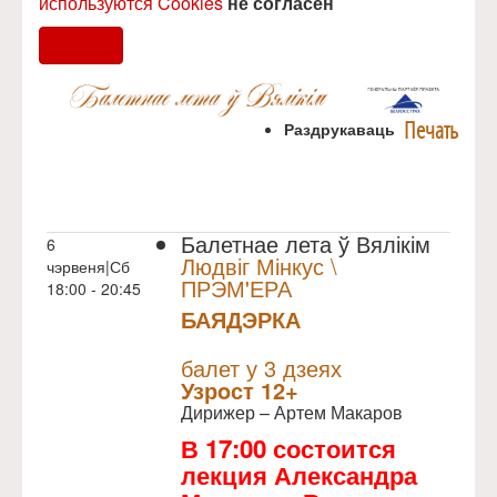
используются Cookies
не согласен
Согласен
Печать
Раздрукаваць
Балетнае лета ў Вялікім
6
Людвіг Мінкус \
чэрвеня|Сб
ПРЭМ'ЕРА
18:00 - 20:45
БАЯДЭРКА
NULL
Прэм`ера
балет у 3 дзеях
Узрoст 12+
Дирижер – Артем Макаров
В 17:00 состоится
лекция Александра