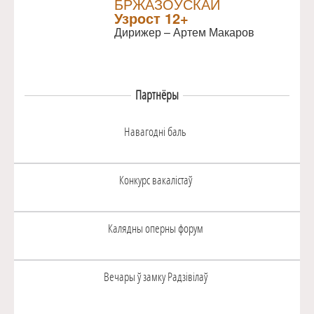
БРЖАЗОЎСКАЙ
Узрoст 12+
Дирижер – Артем Макаров
Партнёры
Навагоднi баль
Конкурс вакалiстаў
Калядны оперны форум
Вечары ў замку Радзiвiлаў