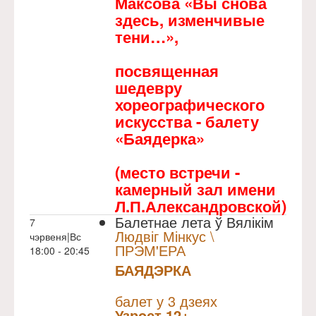
Максова «Вы снова
здесь, изменчивые
тени…»,
посвященная
шедевру
хореографического
искусства - балету
«Баядерка»
(место встречи -
камерный зал имени
Л.П.Александровской)
Балетнае лета ў Вялікім
7
Людвіг Мінкус \
чэрвеня|Вс
ПРЭМ'ЕРА
18:00 - 20:45
БАЯДЭРКА
NULL
Прэм`ера
балет у 3 дзеях
Узрoст 12+