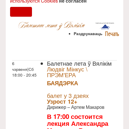
используются Cookies
не согласен
Согласен
Печать
Раздрукаваць
Балетнае лета ў Вялікім
6
Людвіг Мінкус \
чэрвеня|Сб
ПРЭМ'ЕРА
18:00 - 20:45
БАЯДЭРКА
NULL
Прэм`ера
балет у 3 дзеях
Узрoст 12+
Дирижер – Артем Макаров
В 17:00 состоится
лекция Александра