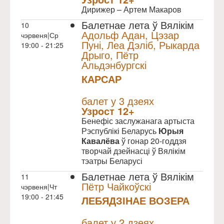
Дирижер – Артем Макаров
Балетнае лета ў Вялікім
10
Адольф Адан, Цэзар
чэрвеня|Ср
Пуні, Леа Дэліб, Рыкарда
19:00 - 21:25
Дрыго, Пётр
Альдэнбургскі
КАРСАР
NULL
балет у 3 дзеях
Узрoст 12+
Бенефіс заслужанага артыста
Рэспублікі Беларусь
Юрыя
Кавалёва
ў гонар 20-годдзя
творчай дзейнасці ў Вялікім
тэатры Беларусі
Балетнае лета ў Вялікім
11
Пётр Чайкоўскі
чэрвеня|Чт
19:00 - 21:45
ЛЕБЯДЗІНАЕ ВОЗЕРА
NULL
балет у 2 дзеях