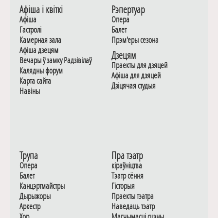
Афiша i квiткi
Рэпертуар
Афiша
Опера
Гастролi
Балет
Камерная зала
Прэм'еры сезона
Афiша дзецям
Дзецям
Вечары ў замку Радзiвiлаў
Праекты для дзяцей
Калядны форум
Афiша для дзяцей
Карта сайта
Дзiцячая студыя
Навiны
Трупа
Пра тэатр
Опера
кіраўніцтва
Балет
Тэатр сёння
Канцэртмайстры
Гiсторыя
Дырыжоры
Праекты тэатра
Аркестр
Наведаць тэатр
Хор
Магчымасцi сцэны