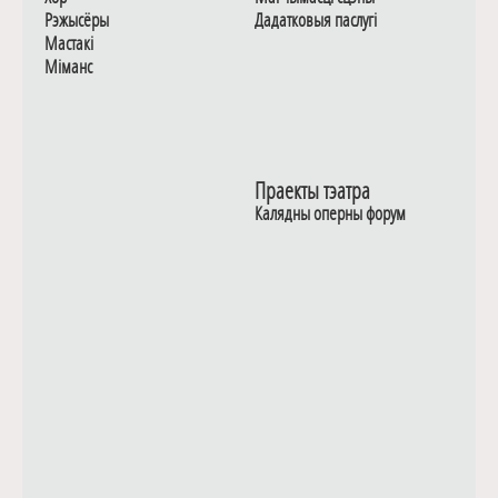
Рэжысёры
Дадаткoвыя паслугi
Мастакі
Мiманс
Праекты тэатра
Калядны оперны форум