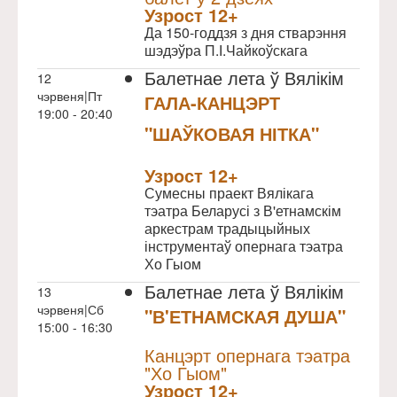
Узрoст 12+
Да 150-годдзя з дня стварэння
шэдэўра П.І.Чайкоўскага
Балетнае лета ў Вялікім
12
чэрвеня|Пт
ГАЛА-КАНЦЭРТ
19:00 - 20:40
"ШАЎКОВАЯ НІТКА"
NULL
Узрoст 12+
Сумесны праект Вялікага
тэатра Беларусі з В'етнамскім
аркестрам традыцыйных
інструментаў опернага тэатра
Хо Гыом
Балетнае лета ў Вялікім
13
чэрвеня|Сб
"В'ЕТНАМСКАЯ ДУША"
15:00 - 16:30
NULL
Канцэрт опернага тэатра
"Хо Гыом"
Узрoст 12+