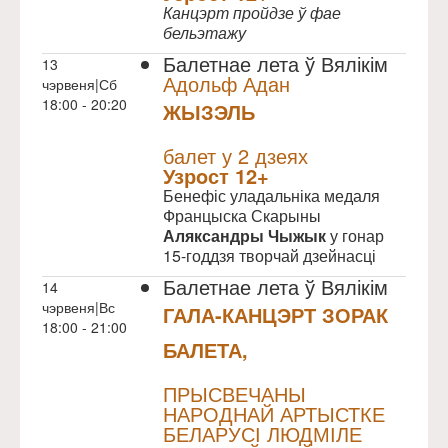
Канцэрт пройдзе ў фае
бельэтажу
Балетнае лета ў Вялікім
13
Адольф Адан
чэрвеня|Сб
18:00 - 20:20
ЖЫЗЭЛЬ
NULL
балет у 2 дзеях
Узрoст 12+
Бенефіс уладальніка медаля
Францыска Скарыны
Аляксандры Чыжык
у гонар
15-годдзя творчай дзейнасці
Балетнае лета ў Вялікім
14
чэрвеня|Вс
ГАЛА-КАНЦЭРТ ЗОРАК
18:00 - 21:00
БАЛЕТА,
NULL
ПРЫСВЕЧАНЫ
НАРОДНАЙ АРТЫСТКЕ
БЕЛАРУСІ ЛЮДМІЛЕ