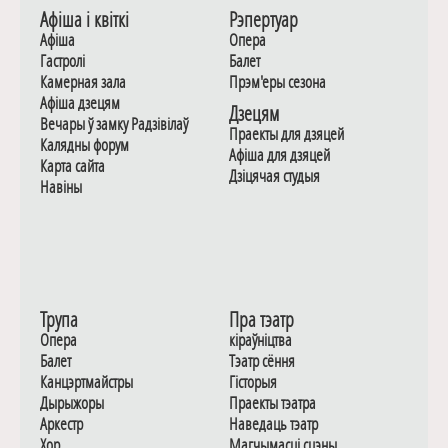
Афiша i квiткi
Рэпертуар
Афiша
Опера
Гастролi
Балет
Камерная зала
Прэм'еры сезона
Афiша дзецям
Дзецям
Вечары ў замку Радзiвiлаў
Праекты для дзяцей
Калядны форум
Афiша для дзяцей
Карта сайта
Дзiцячая студыя
Навiны
Трупа
Пра тэатр
Опера
кіраўніцтва
Балет
Тэатр сёння
Канцэртмайстры
Гiсторыя
Дырыжоры
Праекты тэатра
Аркестр
Наведаць тэатр
Хор
Магчымасцi сцэны