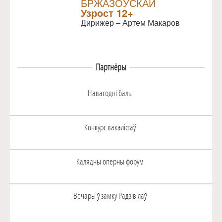
БРЖАЗОЎСКАЙ
Узрoст 12+
Дирижер – Артем Макаров
Партнёры
Навагоднi баль
Конкурс вакалiстаў
Калядны оперны форум
Вечары ў замку Радзiвiлаў