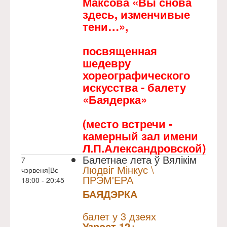
Максова «Вы снова
здесь, изменчивые
тени…»,
посвященная
шедевру
хореографического
искусства - балету
«Баядерка»
(место встречи -
камерный зал имени
Л.П.Александровской)
Балетнае лета ў Вялікім
7
Людвіг Мінкус \
чэрвеня|Вс
ПРЭМ'ЕРА
18:00 - 20:45
БАЯДЭРКА
NULL
Прэм`ера
балет у 3 дзеях
Узрoст 12+