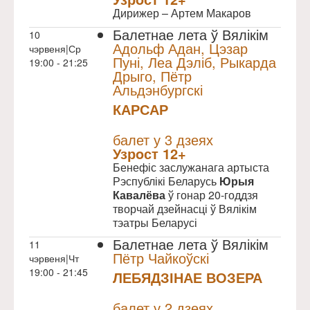
Дирижер – Артем Макаров
Балетнае лета ў Вялікім
10
Адольф Адан, Цэзар
чэрвеня|Ср
Пуні, Леа Дэліб, Рыкарда
19:00 - 21:25
Дрыго, Пётр
Альдэнбургскі
КАРСАР
NULL
балет у 3 дзеях
Узрoст 12+
Бенефіс заслужанага артыста
Рэспублікі Беларусь
Юрыя
Кавалёва
ў гонар 20-годдзя
творчай дзейнасці ў Вялікім
тэатры Беларусі
Балетнае лета ў Вялікім
11
Пётр Чайкоўскі
чэрвеня|Чт
19:00 - 21:45
ЛЕБЯДЗІНАЕ ВОЗЕРА
NULL
балет у 2 дзеях