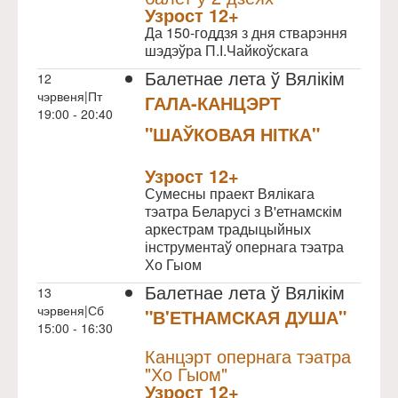
Узрoст 12+
Да 150-годдзя з дня стварэння
шэдэўра П.І.Чайкоўскага
Балетнае лета ў Вялікім
12
чэрвеня|Пт
ГАЛА-КАНЦЭРТ
19:00 - 20:40
"ШАЎКОВАЯ НІТКА"
NULL
Узрoст 12+
Сумесны праект Вялікага
тэатра Беларусі з В'етнамскім
аркестрам традыцыйных
інструментаў опернага тэатра
Хо Гыом
Балетнае лета ў Вялікім
13
чэрвеня|Сб
"В'ЕТНАМСКАЯ ДУША"
15:00 - 16:30
NULL
Канцэрт опернага тэатра
"Хо Гыом"
Узрoст 12+