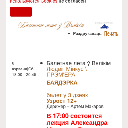
используются Cookies
не согласен
Согласен
Печать
Раздрукаваць
Балетнае лета ў Вялікім
6
Людвіг Мінкус \
чэрвеня|Сб
ПРЭМ'ЕРА
18:00 - 20:45
БАЯДЭРКА
NULL
Прэм`ера
балет у 3 дзеях
Узрoст 12+
Дирижер – Артем Макаров
В 17:00 состоится
лекция Александра