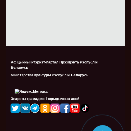
Афіцыйны інтэрнэт-партал Прэзідэнта Рэспублікі
Беларусь
Міністэрства культуры Рэспублiкi Беларусь
Звароты грамадзян і юрыдычных асоб