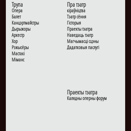
Трупа
Пра тэатр
Опера
кіраўніцтва
Балет
Тэатр сёння
Канцэртмайстры
Гiсторыя
Дырыжоры
Праекты тэатра
Аркестр
Наведаць тэатр
Хор
Магчымасцi сцэны
Рэжысёры
Дадаткoвыя паслугi
Мастакі
Мiманс
Праекты тэатра
Калядны оперны форум