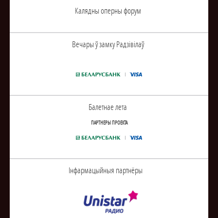
Калядны оперны форум
Вечары ў замку Радзiвiлаў
Балетнае лета
ПАРТНЕРЫ ПРОЕКТА
Інфармацыйныя партнёры