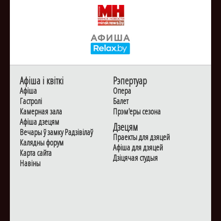
Афiша i квiткi
Рэпертуар
Афiша
Опера
Гастролi
Балет
Камерная зала
Прэм'еры сезона
Афiша дзецям
Дзецям
Вечары ў замку Радзiвiлаў
Праекты для дзяцей
Калядны форум
Афiша для дзяцей
Карта сайта
Дзiцячая студыя
Навiны