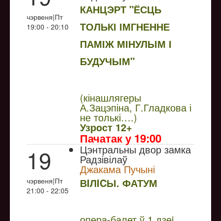
КАНЦЭРТ "ЁСЦЬ
чэрвеня|Пт
ТОЛЬКІ ІМГНЕННЕ
19:00 - 20:10
ПАМІЖ МІНУЛЫМ І
БУДУЧЫМ"
NULL
(кінашлягеры
А.Зацэпіна, Г.Гладкова і
не толькі….)
Узрoст 12+
Пачатак у 19:00
Цэнтральны двор замка
19
Радзівілаў
Джакама Пучыні
чэрвеня|Пт
ВIЛICЫ. ФАТУМ
21:00 - 22:05
NULL
опера-балет ў 1 дзеi