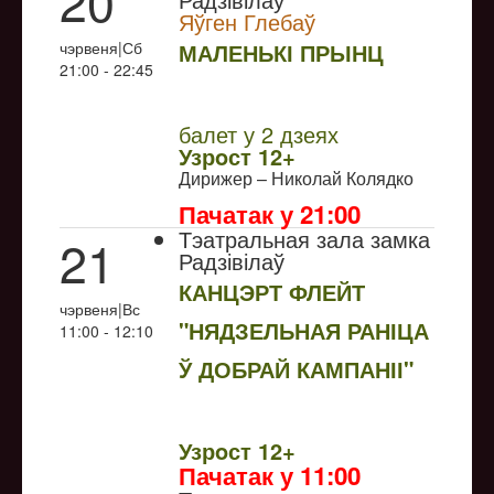
20
Яўген Глебаў
чэрвеня|Сб
МАЛЕНЬКІ ПРЫНЦ
21:00 - 22:45
NULL
балет у 2 дзеях
Узрoст 12+
Дирижер – Николай Колядко
Пачатак у 21:00
Тэатральная зала замка
21
Радзівілаў
КАНЦЭРТ ФЛЕЙТ
чэрвеня|Вс
"НЯДЗЕЛЬНАЯ РАНІЦА
11:00 - 12:10
Ў ДОБРАЙ КАМПАНІІ"
NULL
Узрoст 12+
Пачатак у 11:00