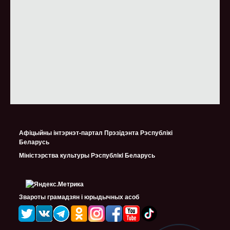
Афіцыйны інтэрнэт-партал Прэзідэнта Рэспублікі
Беларусь
Міністэрства культуры Рэспублiкi Беларусь
Звароты грамадзян і юрыдычных асоб