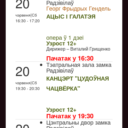
20
Радзівілаў
Георг Фрыдрых Гендель
чэрвеня|Сб
АЦЫС І ГАЛАТЭЯ
16:30 - 17:20
NULL
Прэм`ера
опера ў 1 дзеi
Узрoст 12+
Дирижер – Виталий Грищенко
Пачатак у 16:30
Тэатральная зала замка
20
Радзівілаў
КАНЦЭРТ "ЦУДОЎНАЯ
чэрвеня|Сб
ЧАЦВЁРКА"
19:30 - 20:30
NULL
Узрoст 12+
Пачатак у 19:30
Цэнтральны двор замка
Радзівілаў