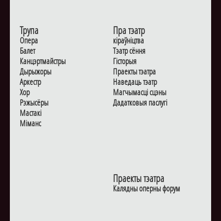
Трупа
Пра тэатр
Опера
кіраўніцтва
Балет
Тэатр сёння
Канцэртмайстры
Гiсторыя
Дырыжоры
Праекты тэатра
Аркестр
Наведаць тэатр
Хор
Магчымасцi сцэны
Рэжысёры
Дадаткoвыя паслугi
Мастакі
Мiманс
Праекты тэатра
Калядны оперны форум