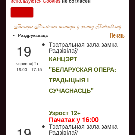
используются Cookies
не согласен
Согласен
Печать
Раздрукаваць
Тэатральная зала замка
19
Радзівілаў
КАНЦЭРТ
чэрвеня|Пт
"БЕЛАРУСКАЯ ОПЕРА:
16:00 - 17:15
ТРАДЫЦЫЯ І
СУЧАСНАСЦЬ"
NULL
Узрoст 12+
Пачатак у 16:00
Тэатральная зала замка
19
Радзівілаў