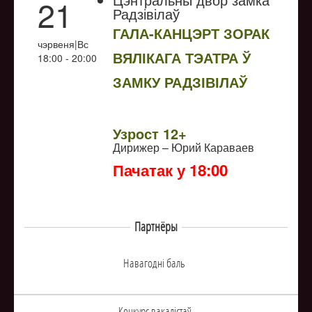
21
Радзівілаў
ГАЛА-КАНЦЭРТ ЗОРАК
чэрвеня|Вс
ВЯЛІКАГА ТЭАТРА Ў
18:00 - 20:00
ЗАМКУ РАДЗІВІЛАЎ
NULL
Узрoст 12+
Дирижер – Юрий Караваев
Пачатак у 18:00
Партнёры
Навагоднi баль
Конкурс вакалiстаў