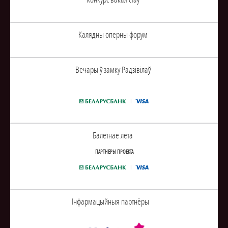
Калядны оперны форум
Вечары ў замку Радзiвiлаў
Балетнае лета
ПАРТНЕРЫ ПРОЕКТА
Інфармацыйныя партнёры