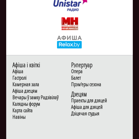
Афiша i квiткi
Рэпертуар
Афiша
Опера
Гастролi
Балет
Камерная зала
Прэм'еры сезона
Афiша дзецям
Дзецям
Вечары ў замку Радзiвiлаў
Праекты для дзяцей
Калядны форум
Афiша для дзяцей
Карта сайта
Дзiцячая студыя
Навiны