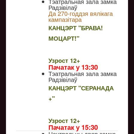
Тэатральная зала замка
Радзівілаў
Да 270-годдзя вялікага
кампазітара
КАНЦЭРТ "БРАВА!
МОЦАРТ!"
NULL
Узрoст 12+
Пачатак у 13:30
Тэатральная зала замка
Радзівілаў
КАНЦЭРТ "СЕРАНАДА
+"
NULL
Узрoст 12+
Пачатак у 15:30
Цэнтральны двор замка