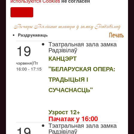
используются Cookies
не согласен
Согласен
Печать
Раздрукаваць
Тэатральная зала замка
19
Радзівілаў
КАНЦЭРТ
чэрвеня|Пт
"БЕЛАРУСКАЯ ОПЕРА:
16:00 - 17:15
ТРАДЫЦЫЯ І
СУЧАСНАСЦЬ"
NULL
Узрoст 12+
Пачатак у 16:00
Тэатральная зала замка
19
Радзівілаў