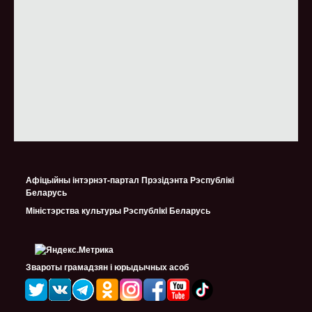
Афіцыйны інтэрнэт-партал Прэзідэнта Рэспублікі
Беларусь
Міністэрства культуры Рэспублiкi Беларусь
Звароты грамадзян і юрыдычных асоб