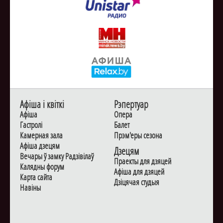
Афiша i квiткi
Рэпертуар
Афiша
Опера
Гастролi
Балет
Камерная зала
Прэм'еры сезона
Афiша дзецям
Дзецям
Вечары ў замку Радзiвiлаў
Праекты для дзяцей
Калядны форум
Афiша для дзяцей
Карта сайта
Дзiцячая студыя
Навiны