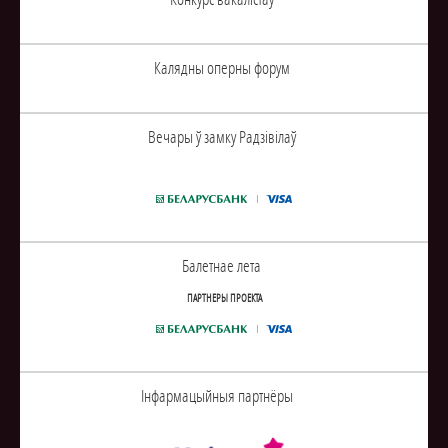
Калядны оперны форум
Вечары ў замку Радзiвiлаў
Балетнае лета
ПАРТНЕРЫ ПРОЕКТА
Інфармацыйныя партнёры