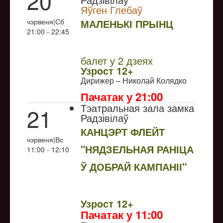
20
Яўген Глебаў
чэрвеня|Сб
МАЛЕНЬКІ ПРЫНЦ
21:00 - 22:45
NULL
балет у 2 дзеях
Узрoст 12+
Дирижер – Николай Колядко
Пачатак у 21:00
Тэатральная зала замка
21
Радзівілаў
КАНЦЭРТ ФЛЕЙТ
чэрвеня|Вс
"НЯДЗЕЛЬНАЯ РАНІЦА
11:00 - 12:10
Ў ДОБРАЙ КАМПАНІІ"
NULL
Узрoст 12+
Пачатак у 11:00