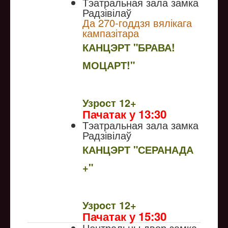
Тэатральная зала замка
Радзівілаў
Да 270-годдзя вялікага
кампазітара
КАНЦЭРТ "БРАВА!
МОЦАРТ!"
NULL
Узрoст 12+
Пачатак у 13:30
Тэатральная зала замка
Радзівілаў
КАНЦЭРТ "СЕРАНАДА
+"
NULL
Узрoст 12+
Пачатак у 15:30
Цэнтральны двор замка