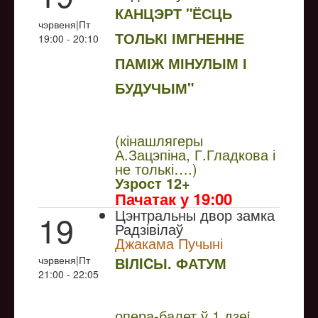
КАНЦЭРТ "ЁСЦЬ
чэрвеня|Пт
ТОЛЬКІ ІМГНЕННЕ
19:00 - 20:10
ПАМІЖ МІНУЛЫМ І
БУДУЧЫМ"
NULL
(кінашлягеры
А.Зацэпіна, Г.Гладкова і
не толькі….)
Узрoст 12+
Пачатак у 19:00
Цэнтральны двор замка
19
Радзівілаў
Джакама Пучыні
чэрвеня|Пт
ВIЛICЫ. ФАТУМ
21:00 - 22:05
NULL
опера-балет ў 1 дзеi