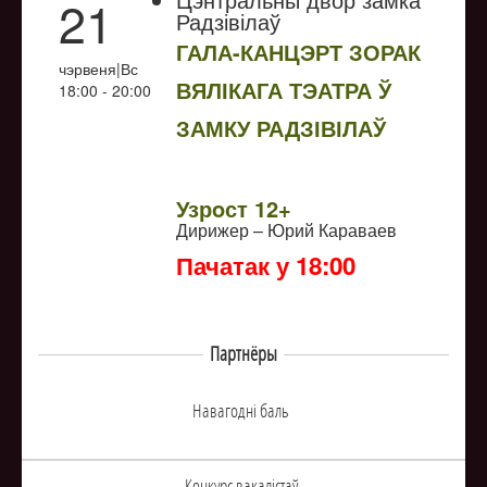
21
Радзівілаў
ГАЛА-КАНЦЭРТ ЗОРАК
чэрвеня|Вс
ВЯЛІКАГА ТЭАТРА Ў
18:00 - 20:00
ЗАМКУ РАДЗІВІЛАЎ
NULL
Узрoст 12+
Дирижер – Юрий Караваев
Пачатак у 18:00
Партнёры
Навагоднi баль
Конкурс вакалiстаў