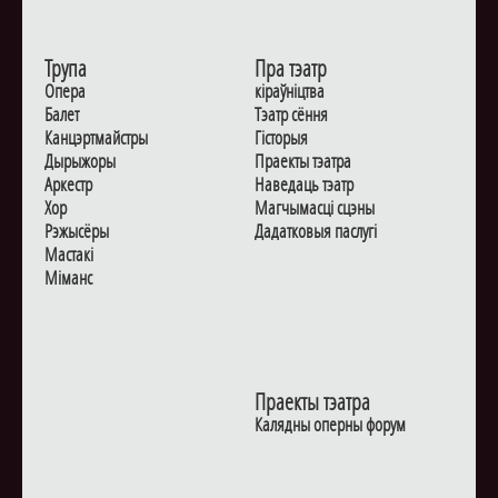
Трупа
Пра тэатр
Опера
кіраўніцтва
Балет
Тэатр сёння
Канцэртмайстры
Гiсторыя
Дырыжоры
Праекты тэатра
Аркестр
Наведаць тэатр
Хор
Магчымасцi сцэны
Рэжысёры
Дадаткoвыя паслугi
Мастакі
Мiманс
Праекты тэатра
Калядны оперны форум