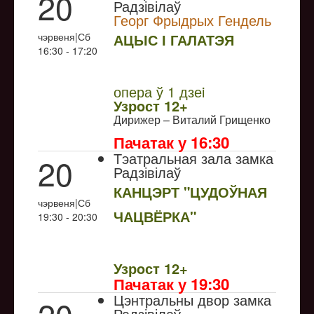
20
Радзівілаў
Георг Фрыдрых Гендель
чэрвеня|Сб
АЦЫС І ГАЛАТЭЯ
16:30 - 17:20
NULL
Прэм`ера
опера ў 1 дзеi
Узрoст 12+
Дирижер – Виталий Грищенко
Пачатак у 16:30
Тэатральная зала замка
20
Радзівілаў
КАНЦЭРТ "ЦУДОЎНАЯ
чэрвеня|Сб
ЧАЦВЁРКА"
19:30 - 20:30
NULL
Узрoст 12+
Пачатак у 19:30
Цэнтральны двор замка
Радзівілаў