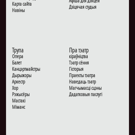
Афiша для дзяцей
Карта сайта
Дзiцячая студыя
Навiны
Трупа
Пра тэатр
Опера
кіраўніцтва
Балет
Тэатр сёння
Канцэртмайстры
Гiсторыя
Дырыжоры
Праекты тэатра
Аркестр
Наведаць тэатр
Хор
Магчымасцi сцэны
Рэжысёры
Дадаткoвыя паслугi
Мастакі
Мiманс