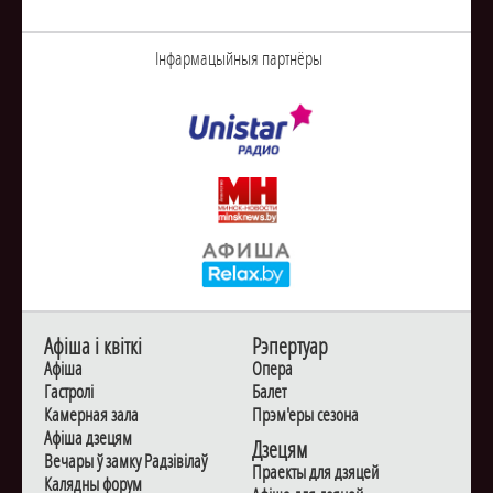
Інфармацыйныя партнёры
Афiша i квiткi
Рэпертуар
Афiша
Опера
Гастролi
Балет
Камерная зала
Прэм'еры сезона
Афiша дзецям
Дзецям
Вечары ў замку Радзiвiлаў
Праекты для дзяцей
Калядны форум