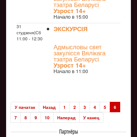
тэатра Беларусі
Узрoст 14+
Начало в 15:00
31
ЭКСКУРСІЯ
студзеня|Сб
NULL
11:00 - 12:30
Адмысловы свет
закулісся Вялікага
тэатра Беларусі
Узрoст 14+
Начало в 11:00
У пачатак
Назад
1
2
3
4
5
6
7
8
9
10
Наперад
У канец
Партнёры