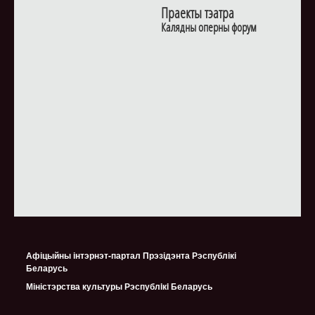
Праекты тэатра
Калядны оперны форум
Афіцыйны інтэрнэт-партал Прэзідэнта Рэспублікі
Беларусь
Міністэрства культуры Рэспублiкi Беларусь