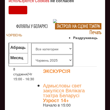
используются Cookies
не согласен
Согласен
ФIЛIЯЛЫ У БЕЛАРУСI
ГАСТРОЛI НА СЦЭНЕ ТЭАТРА
Печать
ЧЭРВЕНЬ
Раздрукаваць
Абраць
жанр
Месяц
8
ЭКСКУРСІЯ
студзеня|Чт
NULL
15:00 - 16:30
Адмысловы свет
закулісся Вялікага
тэатра Беларусі
Узрoст 14+
Начало в 15:00