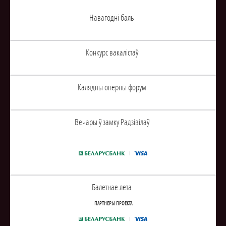
Навагоднi баль
Конкурс вакалiстаў
Калядны оперны форум
Вечары ў замку Радзiвiлаў
Балетнае лета
ПАРТНЕРЫ ПРОЕКТА