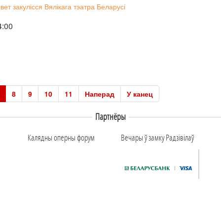
ет закулісся Вялікага тэатра Беларусі
4:00
8
9
10
11
Наперад
У канец
Партнёры
Калядны оперны форум
Вечары ў замку Радзiвiлаў