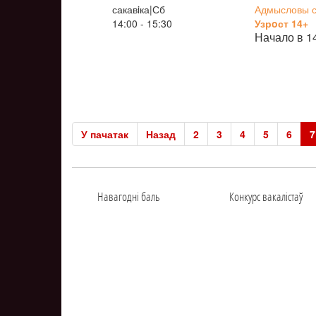
сакавiка|Сб
Адмысловы св
14:00 - 15:30
Узрoст 14+
Начало в 1
У пачатак
Назад
2
3
4
5
6
7
Навагоднi баль
Конкурс вакалiстаў