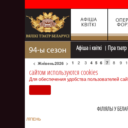
Афiша i квiткi
Пра тэатр
1
2
3
4
5
6
7
8
9
1
<
Жнiвень2026
>
сайтом используются cookies
Для обеспечения удобства пользователей сай
Согласен
ФIЛIЯЛЫ У БЕЛАР
ЛIПЕНЬ