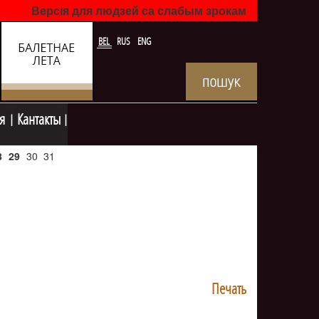
Версія для людзей са слабым зрокам
BEL
RUS
ENG
я
Кантакты
8
29
30
31
Печать