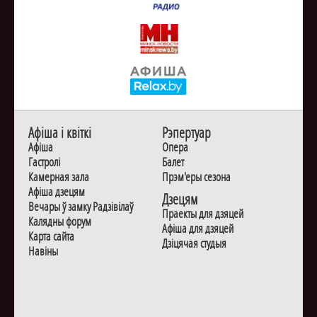
Афiша i квiткi
Рэпертуар
Афiша
Опера
Гастролi
Балет
Камерная зала
Прэм'еры сезона
Афiша дзецям
Дзецям
Вечары ў замку Радзiвiлаў
Праекты для дзяцей
Калядны форум
Афiша для дзяцей
Карта сайта
Дзiцячая студыя
Навiны