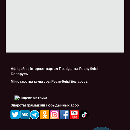
Афіцыйны інтэрнэт-партал Прэзідэнта Рэспублікі
Беларусь
Міністэрства культуры Рэспублiкi Беларусь
Звароты грамадзян і юрыдычных асоб