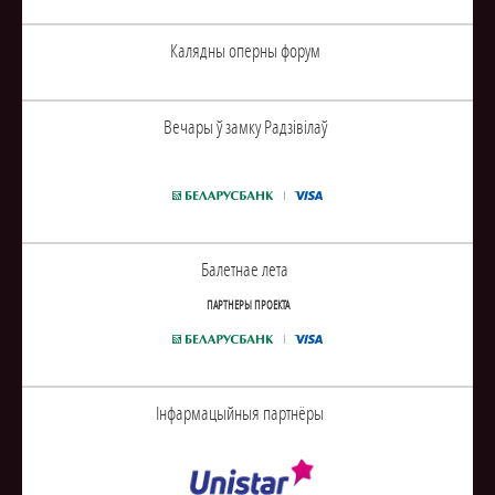
Калядны оперны форум
Вечары ў замку Радзiвiлаў
Балетнае лета
ПАРТНЕРЫ ПРОЕКТА
Інфармацыйныя партнёры