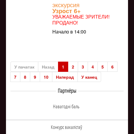
экскурсия
Узрoст 6+
УВАЖАЕМЫЕ ЗРИТЕЛИ!
ПРОДАНО!
Начало в 14:00
У пачатак
Назад
1
2
3
4
5
6
7
8
9
10
Наперад
У канец
Партнёры
Навагоднi баль
Конкурс вакалiстаў