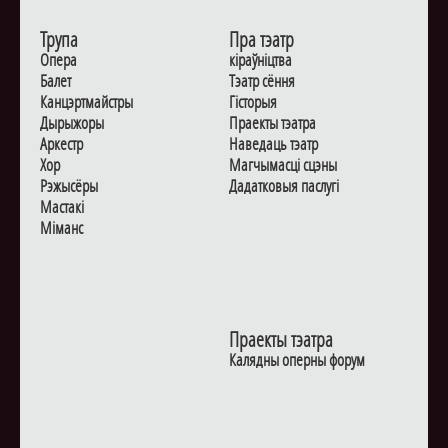
Трупа
Пра тэатр
Опера
кіраўніцтва
Балет
Тэатр сёння
Канцэртмайстры
Гiсторыя
Дырыжоры
Праекты тэатра
Аркестр
Наведаць тэатр
Хор
Магчымасцi сцэны
Рэжысёры
Дадаткoвыя паслугi
Мастакі
Мiманс
Праекты тэатра
Калядны оперны форум