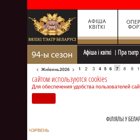
Афiша i квiткi
Пра тэатр
1
2
3
4
5
6
7
8
9
1
<
Жнiвень2026
>
сайтом используются cookies
Для обеспечения удобства пользователей сай
Согласен
ФIЛIЯЛЫ У БЕЛАР
ЧЭРВЕНЬ