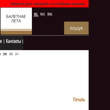
Версія для людзей са слабым зрокам
BEL
RUS
ENG
я
Кантакты
8
29
30
31
Печать