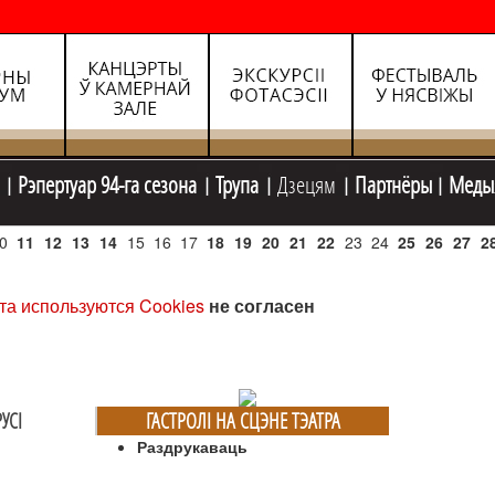
Рэпертуар 94-га сезона
Трупа
Дзецям
Партнёры
Меды
0
11
12
13
14
15
16
17
18
19
20
21
22
23
24
25
26
27
2
та используются Cookies
не согласен
УСI
ГАСТРОЛI НА СЦЭНЕ ТЭАТРА
Раздрукаваць