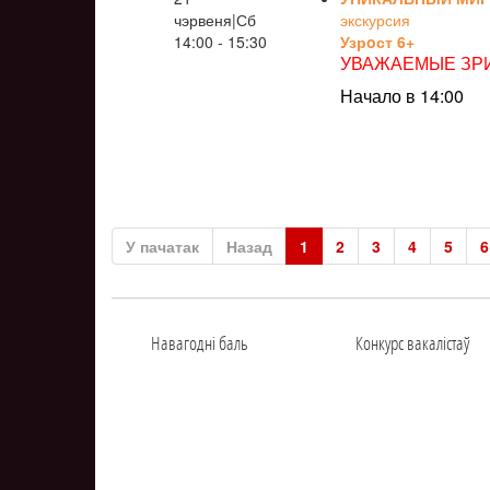
чэрвеня|Сб
экскурсия
14:00 - 15:30
Узрoст 6+
УВАЖАЕМЫЕ ЗРИ
Начало в 14:00
У пачатак
Назад
1
2
3
4
5
6
Навагоднi баль
Конкурс вакалiстаў