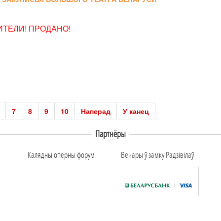
ТЕЛИ! ПРОДАНО!
7
8
9
10
Наперад
У канец
Партнёры
Калядны оперны форум
Вечары ў замку Радзiвiлаў