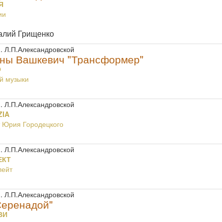
Я
ии
алий Грищенко
. Л.П.Александровской
ены Вашкевич "Трансформер"
О
й музыки
. Л.П.Александровской
ZIA
 Юрия Городецкого
. Л.П.Александровской
ЕКТ
лейт
. Л.П.Александровской
Серенадой"
ВИ