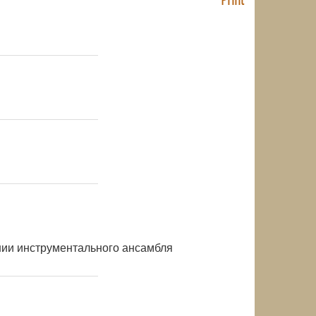
NULL
NULL
NULL
нии инструментального ансамбля
NULL