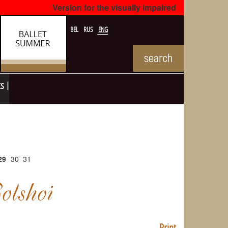
Version for the visually impaired
BEL
RUS
ENG
ts
29
30
31
Print