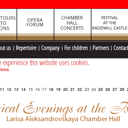
out us
Repertoire
Company
For children
Partners
Contac
e experience this website uses cookies.
kies.
11
12
13
14
15
16
17
18
19
20
21
22
23
24
25
26
27
28