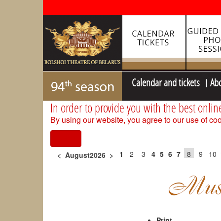
Calendar and tickets
Ab
In order to provide you with the best onlin
By using our website, you agree to our use of coo
I agree
1
2
3
4
5
6
7
8
9
10
<
August2026
>
Print