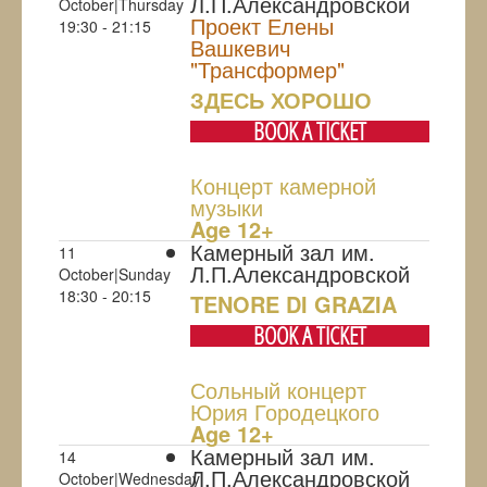
Л.П.Александровской
October|Thursday
Проект Елены
19:30 - 21:15
Вашкевич
"Трансформер"
ЗДЕСЬ ХОРОШО
BOOK A TICKET
Концерт камерной
музыки
Age 12+
Камерный зал им.
11
Л.П.Александровской
October|Sunday
18:30 - 20:15
TENORE DI GRAZIA
BOOK A TICKET
Сольный концерт
Юрия Городецкого
Age 12+
Камерный зал им.
14
Л.П.Александровской
October|Wednesday