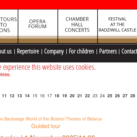
out us
Repertoire
Company
For children
Partners
Contac
e experience this website uses cookies.
kies.
11
12
13
14
15
16
17
18
19
20
21
22
23
24
25
26
27
28
e Backstage World of the Bolshoi Theatre of Belarus
Guided tour