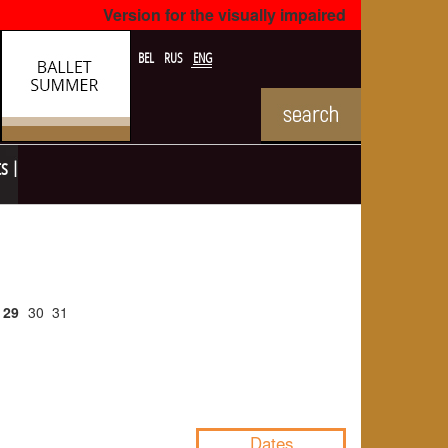
Version for the visually impaired
BEL
RUS
ENG
ts
29
30
31
NULL
Dates