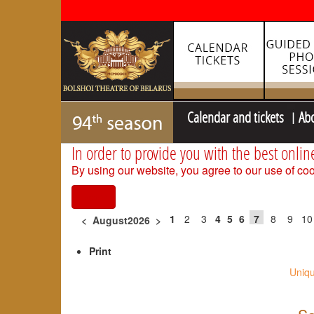
Calendar and tickets
Ab
In order to provide you with the best onlin
By using our website, you agree to our use of coo
I agree
1
2
3
4
5
6
7
8
9
10
<
August2026
>
Print
Uniqu