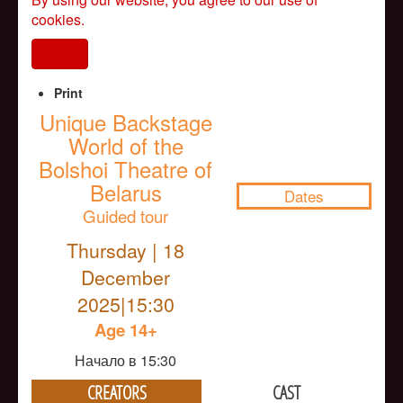
cookies.
I agree
Print
Unique Backstage
World of the
NULL
Bolshoi Theatre of
Belarus
Dates
Guided tour
Thursday | 18
December
2025|15:30
Age 14+
Начало в 15:30
CREATORS
CAST