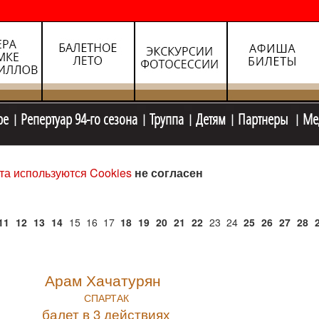
ре
Репертуар 94-го сезона
Труппа
Детям
Партнеры
Ме
та используются Cookies
не согласен
11
12
13
14
15
16
17
18
19
20
21
22
23
24
25
26
27
28
Арам Хачатурян
СПАРТАК
балет в 3 действиях