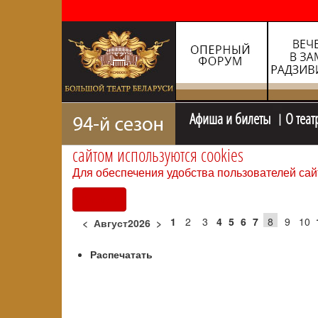
Афиша и билеты
О теат
сайтом используются cookies
Для обеспечения удобства пользователей сай
Согласен
1
2
3
4
5
6
7
8
9
10
<
Август2026
>
Распечатать