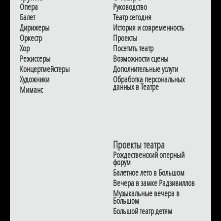
Опера
Руководство
Балет
Театр сегодня
Дирижеры
История и современность
Оркестр
Проекты
Хор
Посетить театр
Режиссеры
Возможности сцены
Концертмейстеры
Дополнительные услуги
Художники
Обработка персональных
данных в Театре
Миманс
Проекты театра
Рождественский оперный
форум
Балетное лето в Большом
Вечера в замке Радзивиллов
Музыкальные вечера в
Большом
Большой театр детям