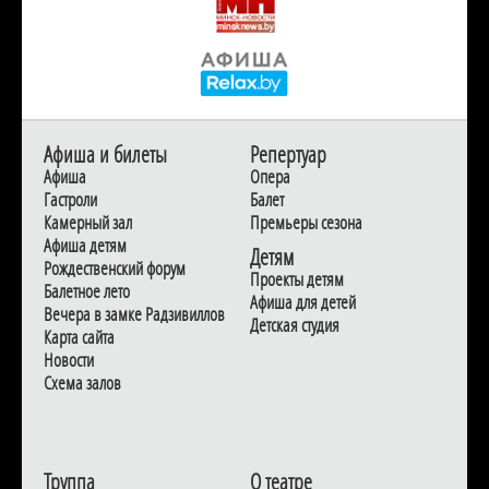
Афиша и билеты
Репертуар
Афиша
Опера
Гастроли
Балет
Камерный зал
Премьеры сезона
Афиша детям
Детям
Рождественский форум
Проекты детям
Балетное лето
Афиша для детей
Вечера в замке Радзивиллов
Детская студия
Карта сайта
Новости
Схема залов
Труппа
О театре