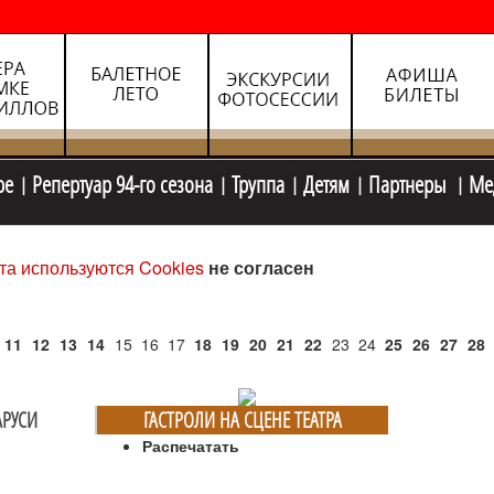
ре
Репертуар 94-го сезона
Труппа
Детям
Партнеры
Ме
та используются Cookies
не согласен
11
12
13
14
15
16
17
18
19
20
21
22
23
24
25
26
27
28
АРУСИ
ГАСТРОЛИ НА СЦЕНЕ ТЕАТРА
Распечатать