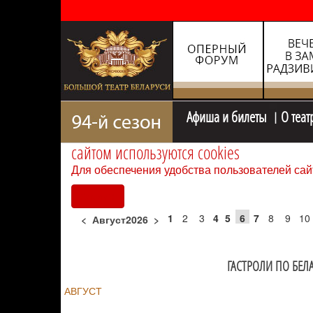
Афиша и билеты
О теат
сайтом используются cookies
Для обеспечения удобства пользователей сай
Согласен
1
2
3
4
5
6
7
8
9
10
<
Август2026
>
ГАСТРОЛИ ПО БЕЛ
АВГУСТ