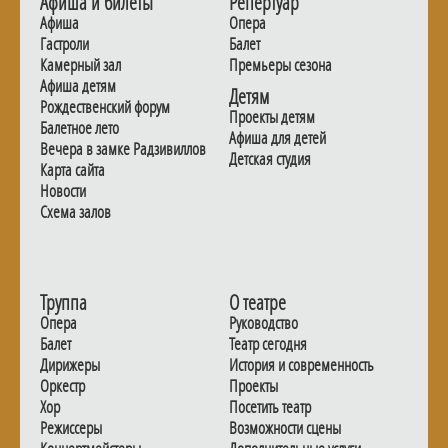
Афиша и билеты
Репертуар
Афиша
Опера
Гастроли
Балет
Камерный зал
Премьеры сезона
Афиша детям
Детям
Рождественский форум
Проекты детям
Балетное лето
Афиша для детей
Вечера в замке Радзивиллов
Детская студия
Карта сайта
Новости
Схема залов
Труппа
О театре
Опера
Руководство
Балет
Театр сегодня
Дирижеры
История и современность
Оркестр
Проекты
Хор
Посетить театр
Режиссеры
Возможности сцены