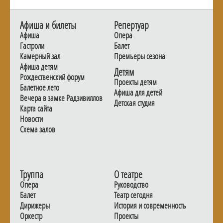
Афиша и билеты
Репертуар
Афиша
Опера
Гастроли
Балет
Камерный зал
Премьеры сезона
Афиша детям
Детям
Рождественский форум
Проекты детям
Балетное лето
Афиша для детей
Вечера в замке Радзивиллов
Детская студия
Карта сайта
Новости
Схема залов
Труппа
О театре
Опера
Руководство
Балет
Театр сегодня
Дирижеры
История и современность
Оркестр
Проекты