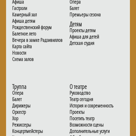
Афиша
Опера
Гастроли
Балет
Камерный зал
Премьеры сезона
Афиша детям
Детям
Рождественский форум
Проекты детям
Балетное лето
Афиша для детей
Вечера в замке Радзивиллов
Детская студия
Карта сайта
Новости
Схема залов
Труппа
О театре
Опера
Руководство
Балет
Театр сегодня
Дирижеры
История и современность
Оркестр
Проекты
Хор
Посетить театр
Режиссеры
Возможности сцены
Концертмейстеры
Дополнительные услуги