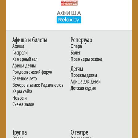
Афиша и билеты
Репертуар
Афиша
Опера
Гастроли
Балет
Камерный зал
Премьеры сезона
Афиша детям
Детям
Рождественский форум
Проекты детям
Балетное лето
Афиша для детей
Вечера в замке Радзивиллов
Детская студия
Карта сайта
Новости
Схема залов
Труппа
О театре