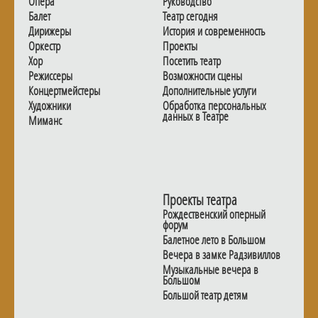
Опера
Руководство
Балет
Театр сегодня
Дирижеры
История и современность
Оркестр
Проекты
Хор
Посетить театр
Режиссеры
Возможности сцены
Концертмейстеры
Дополнительные услуги
Художники
Обработка персональных
данных в Театре
Миманс
Проекты театра
Рождественский оперный
форум
Балетное лето в Большом
Вечера в замке Радзивиллов
Музыкальные вечера в
Большом
Большой театр детям