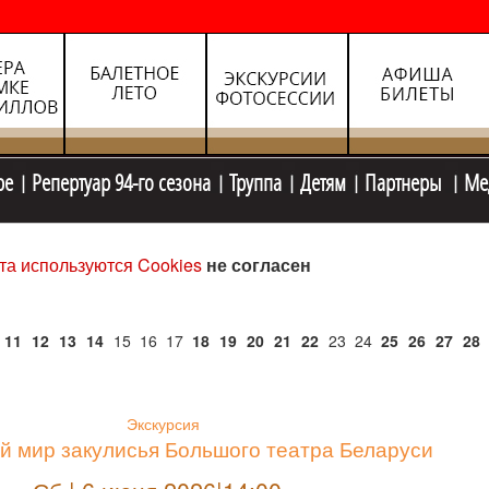
ре
Репертуар 94-го сезона
Труппа
Детям
Партнеры
Ме
та используются Cookies
не согласен
11
12
13
14
15
16
17
18
19
20
21
22
23
24
25
26
27
28
Экскурсия
й мир закулисья Большого театра Беларуси