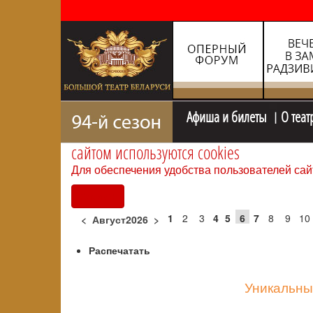
Афиша и билеты
О теат
сайтом используются cookies
Для обеспечения удобства пользователей сай
Согласен
1
2
3
4
5
6
7
8
9
10
<
Август2026
>
Распечатать
Уникальны