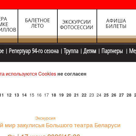
ре
Репертуар 94-го сезона
Труппа
Детям
Партнеры
Ме
та используются Cookies
не согласен
11
12
13
14
15
16
17
18
19
20
21
22
23
24
25
26
27
28
Экскурсия
й мир закулисья Большого театра Беларуси