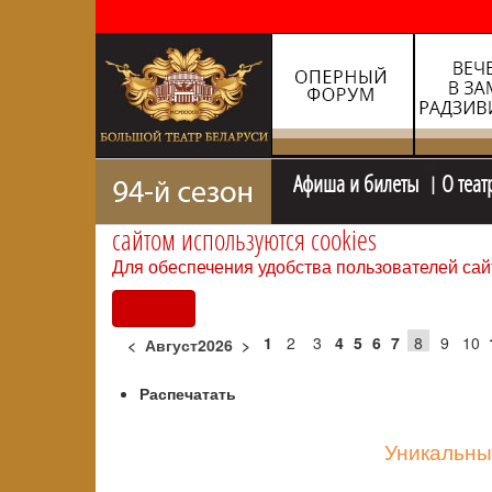
Афиша и билеты
О теат
сайтом используются cookies
Для обеспечения удобства пользователей сай
Согласен
1
2
3
4
5
6
7
8
9
10
<
Август2026
>
Распечатать
Уникальны