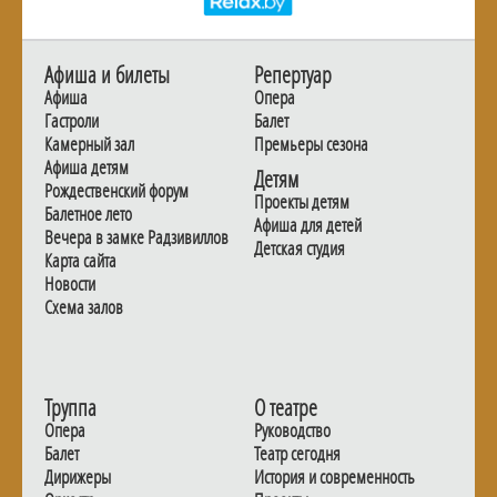
Афиша и билеты
Репертуар
Афиша
Опера
Гастроли
Балет
Камерный зал
Премьеры сезона
Афиша детям
Детям
Рождественский форум
Проекты детям
Балетное лето
Афиша для детей
Вечера в замке Радзивиллов
Детская студия
Карта сайта
Новости
Схема залов
Труппа
О театре
Опера
Руководство
Балет
Театр сегодня
Дирижеры
История и современность