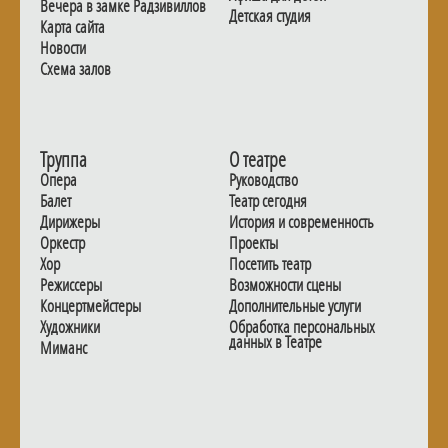
Вечера в замке Радзивиллов
Детская студия
Карта сайта
Новости
Схема залов
Труппа
О театре
Опера
Руководство
Балет
Театр сегодня
Дирижеры
История и современность
Оркестр
Проекты
Хор
Посетить театр
Режиссеры
Возможности сцены
Концертмейстеры
Дополнительные услуги
Художники
Обработка персональных
данных в Театре
Миманс