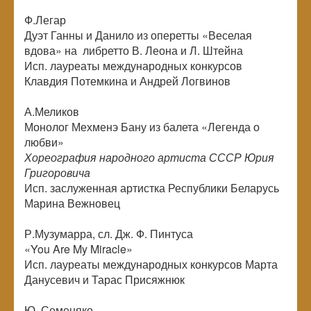
Ф.Легар
Дуэт Ганны и Данило из оперетты «Веселая
вдова» на либретто В. Леона и Л. Штейна
Исп. лауреаты международных конкурсов
Клавдия Потемкина и Андрей Логвинов
А.Меликов
Монолог Мехменэ Бану из балета «Легенда о
любви»
Хореография народного артиста СССР Юрия
Григоровича
Исп. заслуженная артистка Республики Беларусь
Марина Вежновец
Р.Музумарра, сл. Дж. Ф. Пинтуса
«You Are My Miracle»
Исп. лауреаты международных конкурсов Марта
Данусевич и Тарас Присяжнюк
Ю. Семеняко