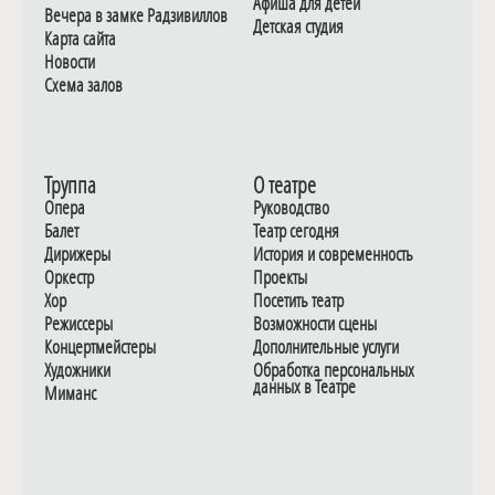
Афиша для детей
Вечера в замке Радзивиллов
Детская студия
Карта сайта
Новости
Схема залов
Труппа
О театре
Опера
Руководство
Балет
Театр сегодня
Дирижеры
История и современность
Оркестр
Проекты
Хор
Посетить театр
Режиссеры
Возможности сцены
Концертмейстеры
Дополнительные услуги
Художники
Обработка персональных
данных в Театре
Миманс