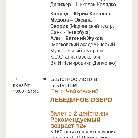
Дирижер – Николай Колядко
Конрад – Юрий Ковалев
Медора –
Оксана
Скорик
(Мариинский театр,
Санкт-Петербург)
Али
–
Евгений Жуков
(Московский академический
Музыкальный театр им.
К.С.Станиславского и
Вл.И.Немировича-Данченко)
Балетное лето в
11
Большом
июня|Чт
Петр Чайковский
19:00 - 21:45
ЛЕБЕДИНОЕ ОЗЕРО
NULL
балет в 2 действиях
Рекомендуемый
возраст 12+
К 150-летию со дня создания
шедевра П.И.Чайковского