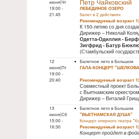
Петр Чайковский
июня|Чт
19:00 -
ЛЕБЕДИНОЕ ОЗЕРО
21:45
балет в 2 действиях
Рекомендуемый возраст 1
К 150-летию со дня созд
Дирижер – Николай Коля
Одетта-Одиллия -
Берф
Зигфрид -
Батур Бюкл
(Стамбульский государст
12
Балетное лето в Большом
июня|Пт
ГАЛА-КОНЦЕРТ "ШЕЛКОВА
19:00 -
20:40
Рекомендуемый возраст 1
Совместный проект Боль
с Вьетнамским оркестром
Дирижер – Виталий Грищ
13
Балетное лето в Большом
июня|Сб
"ВЬЕТНАМСКАЯ ДУША"
15:00 -
Концерт оперного театра "Х
16:30
Рекомендуемый возраст 1
Концерт пройдет в фой