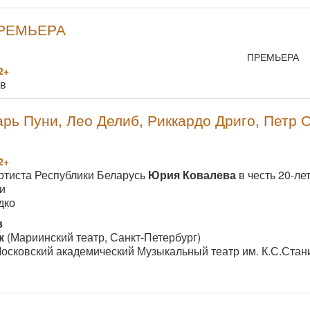
ПРЕМЬЕРА
ПРЕМЬЕРА
2+
ов
рь Пуни, Лео Делиб, Риккардо Дриго, Петр 
2+
ртиста Республики Беларусь
Юрия Ковалева
в честь 20-ле
и
дко
в
к
(Мариинский театр, Санкт-Петербург)
осковский академический Музыкальный театр им. К.С.Стан