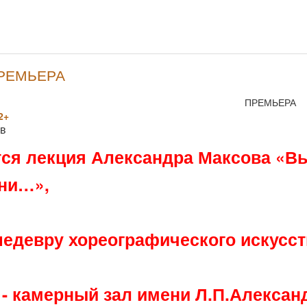
ПРЕМЬЕРА
ПРЕМЬЕРА
2+
ов
тся лекция Александра Максова «Вы
ни…»,
едевру хореографического искусств
 - камерный зал имени Л.П.Алексан