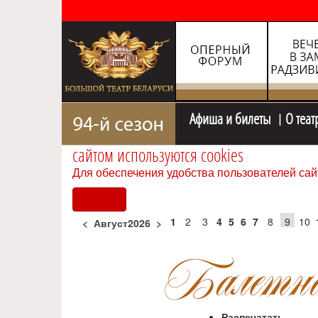
Афиша и билеты
О теат
сайтом используются cookies
Для обеспечения удобства пользователей сай
Согласен
1
2
3
4
5
6
7
8
9
10
<
Август2026
>
Распечатать