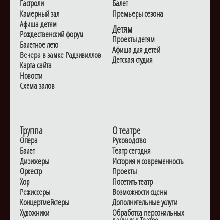
Гастроли
Балет
Камерный зал
Премьеры сезона
Афиша детям
Детям
Рождественский форум
Проекты детям
Балетное лето
Афиша для детей
Вечера в замке Радзивиллов
Детская студия
Карта сайта
Новости
Схема залов
Труппа
О театре
Опера
Руководство
Балет
Театр сегодня
Дирижеры
История и современность
Оркестр
Проекты
Хор
Посетить театр
Режиссеры
Возможности сцены
Концертмейстеры
Дополнительные услуги
Художники
Обработка персональных