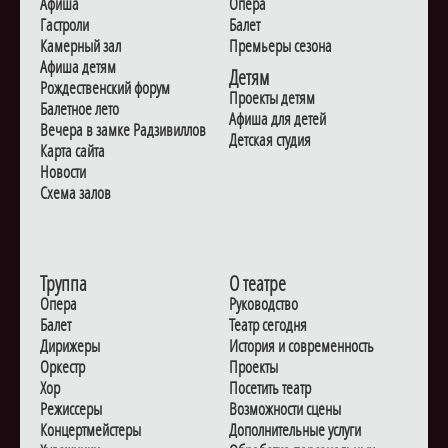
Афиша
Опера
Гастроли
Балет
Камерный зал
Премьеры сезона
Афиша детям
Детям
Рождественский форум
Проекты детям
Балетное лето
Афиша для детей
Вечера в замке Радзивиллов
Детская студия
Карта сайта
Новости
Схема залов
Труппа
О театре
Опера
Руководство
Балет
Театр сегодня
Дирижеры
История и современность
Оркестр
Проекты
Хор
Посетить театр
Режиссеры
Возможности сцены
Концертмейстеры
Дополнительные услуги