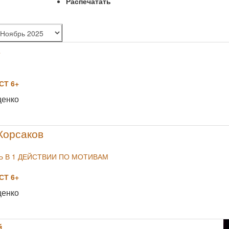
Распечатать
в
Т 6+
NULL
щенко
Корсаков
 В 1 ДЕЙСТВИИ ПО МОТИВАМ
Т 6+
NULL
щенко
й