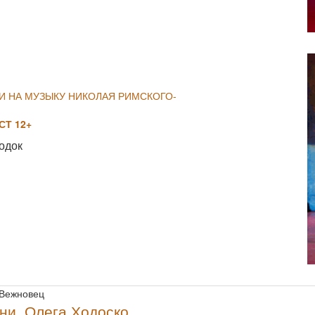
NULL
И НА МУЗЫКУ НИКОЛАЯ РИМСКОГО-
Т 12+
одок
NULL
 Вежновец
ни, Олега Ходоско