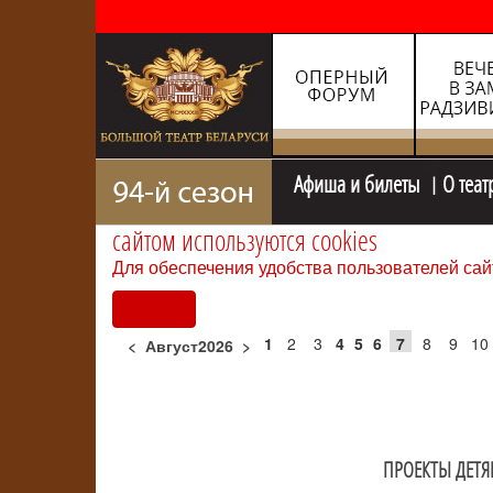
Афиша и билеты
О теат
сайтом используются cookies
Для обеспечения удобства пользователей сай
Согласен
1
2
3
4
5
6
7
8
9
10
<
Август2026
>
ПРОЕКТЫ ДЕТ