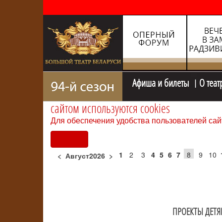
Афиша и билеты
О теат
сайтом используются cookies
Для обеспечения удобства пользователей сай
Согласен
1
2
3
4
5
6
7
8
9
10
<
Август2026
>
ПРОЕКТЫ ДЕТ