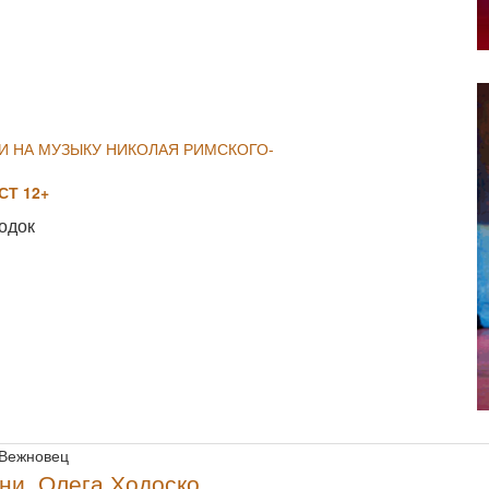
NULL
И НА МУЗЫКУ НИКОЛАЯ РИМСКОГО-
Т 12+
одок
NULL
 Вежновец
ни, Олега Ходоско