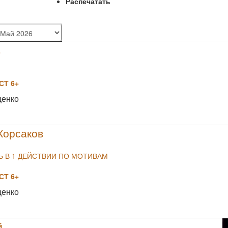
Распечатать
в
Т 6+
NULL
щенко
Корсаков
 В 1 ДЕЙСТВИИ ПО МОТИВАМ
Т 6+
NULL
щенко
й