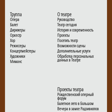
Труппа
О театре
Опера
Руководство
Балет
Театр сегодня
Дирижеры
История и современность
Оркестр
Проекты
Хор
Посетить театр
Режиссеры
Возможности сцены
Концертмейстеры
Дополнительные услуги
Художники
Обработка персональных
данных в Театре
Миманс
Проекты театра
Рождественский оперный
форум
Балетное лето в Большом
Вечера в замке Радзивиллов