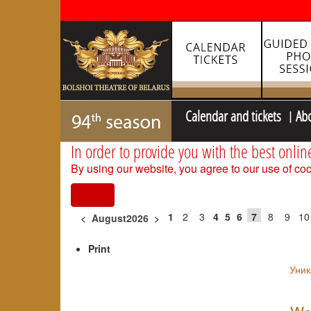
Calendar and tickets
Ab
In order to provide you with the best onlin
By using our website, you agree to our use of coo
I agree
1
2
3
4
5
6
7
8
9
10
<
August2026
>
Print
Уник