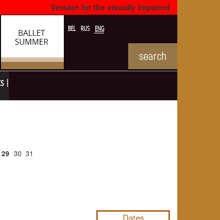
Version for the visually impaired
BEL
RUS
ENG
ts
29
30
31
NULL
Dates