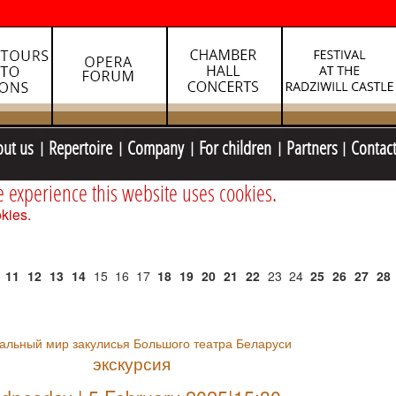
out us
Repertoire
Company
For children
Partners
Contac
e experience this website uses cookies.
kies.
11
12
13
14
15
16
17
18
19
20
21
22
23
24
25
26
27
28
альный мир закулисья Большого театра Беларуси
экскурсия