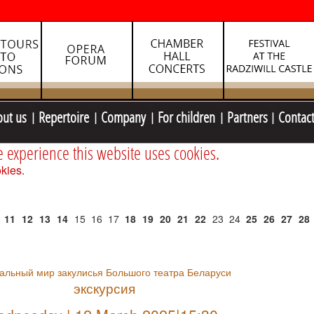
out us
Repertoire
Company
For children
Partners
Contac
e experience this website uses cookies.
kies.
11
12
13
14
15
16
17
18
19
20
21
22
23
24
25
26
27
28
альный мир закулисья Большого театра Беларуси
экскурсия