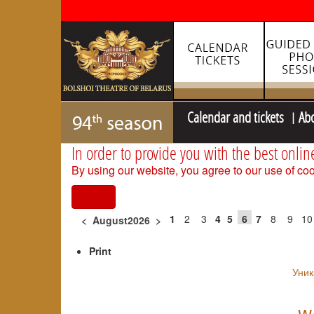
Calendar and tickets
Ab
In order to provide you with the best onlin
By using our website, you agree to our use of coo
I agree
1
2
3
4
5
6
7
8
9
10
<
August2026
>
Print
Уник