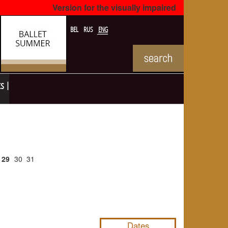
Version for the visually impaired
BEL
RUS
ENG
ts
29
30
31
NULL
Dates