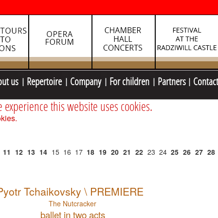
out us
Repertoire
Company
For children
Partners
Contac
e experience this website uses cookies.
kies.
11
12
13
14
15
16
17
18
19
20
21
22
23
24
25
26
27
28
Pyotr Tchaikovsky \ PREMIERE
The Nutcracker
ballet in two acts