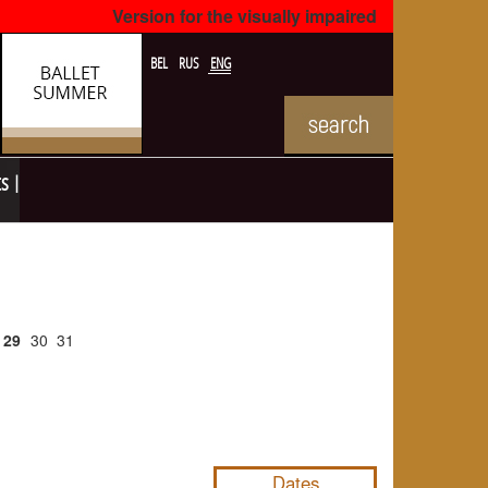
Version for the visually impaired
BEL
RUS
ENG
ts
29
30
31
NULL
Dates