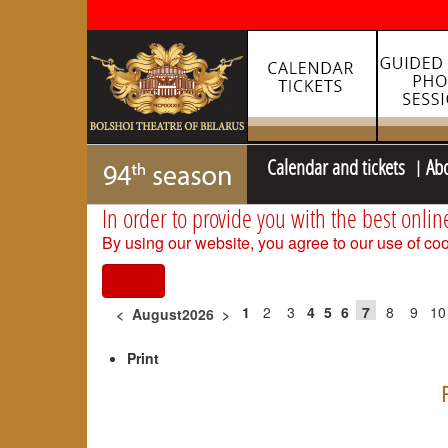
Calendar and tickets
Ab
In order to provide you with the best onlin
By using our website, you agree to our use of coo
I agree
1
2
3
4
5
6
7
8
9
10
<
August2026
>
Print