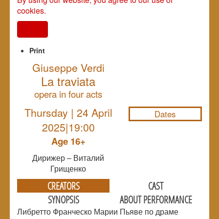
cookies.
I agree
Print
Giuseppe Verdi
La traviata
NULL
opera in four acts
Thursday | 24 April
Dates
2025|19:00
Age 16+
Дирижер – Виталий
Грищенко
CREATORS
CAST
SYNOPSIS
ABOUT PERFORMANCE
Либретто Франческо Марии Пьяве по драме