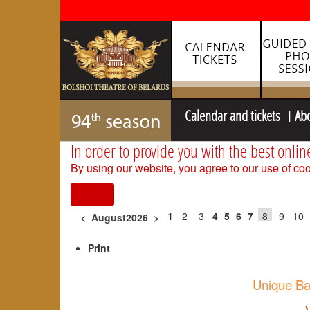
Calendar and tickets
Ab
In order to provide you with the best onlin
By using our website, you agree to our use of coo
I agree
1
2
3
4
5
6
7
8
9
10
<
August2026
>
Print
Unique Bac