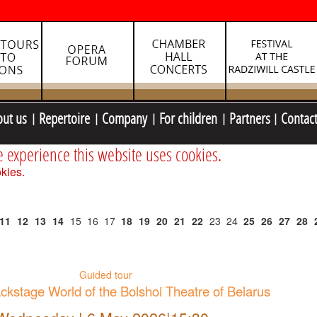
out us
Repertoire
Company
For children
Partners
Contac
e experience this website uses cookies.
kies.
11
12
13
14
15
16
17
18
19
20
21
22
23
24
25
26
27
28
Guided tour
kstage World of the Bolshoi Theatre of Belarus