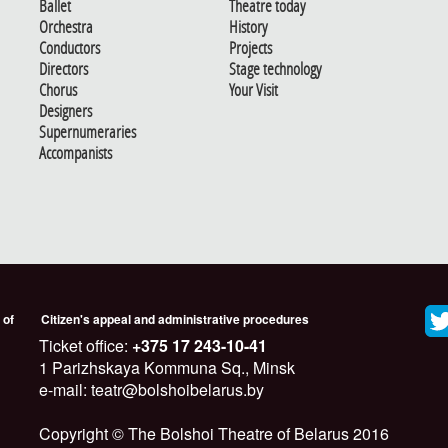
Ballet
Theatre today
Orchestra
History
Conductors
Projects
Directors
Stage technology
Chorus
Your Visit
Designers
Supernumeraries
Accompanists
 of
Citizen's appeal and administrative procedures
Ticket office:
+375 17 243-10-41
1 Parizhskaya Kommuna Sq., Minsk
e-mail: teatr@bolshoibelarus.by
Copyright © The Bolshoi Theatre of Belarus 2016