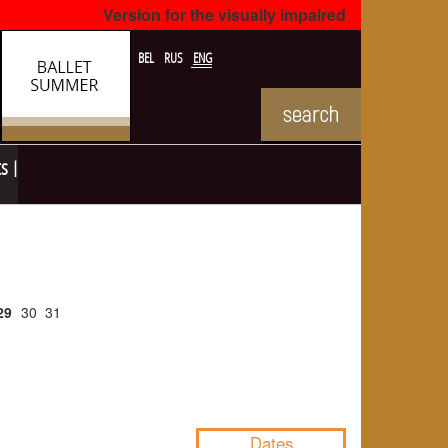
Version for the visually impaired
BEL
RUS
ENG
ts
29
30
31
NULL
Dates