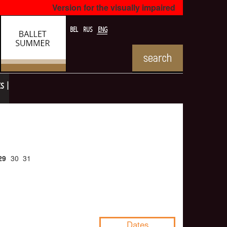
Version for the visually impaired
BEL
RUS
ENG
ts
29
30
31
NULL
Dates