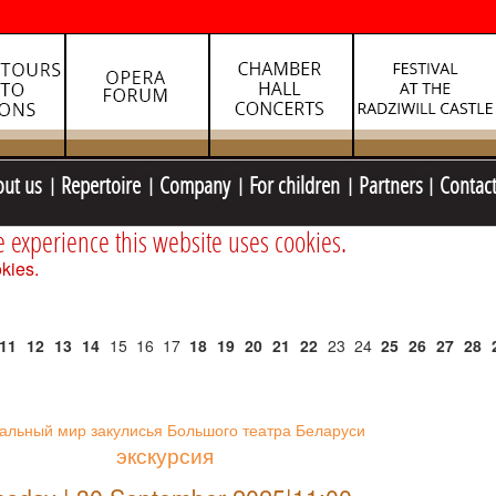
out us
Repertoire
Company
For children
Partners
Contac
e experience this website uses cookies.
kies.
11
12
13
14
15
16
17
18
19
20
21
22
23
24
25
26
27
28
альный мир закулисья Большого театра Беларуси
экскурсия