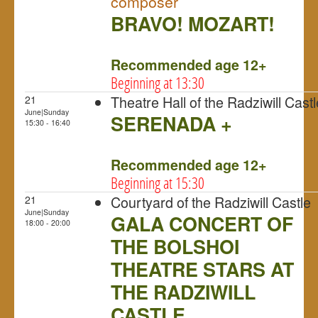
composer
BRAVO! MOZART!
NULL
Recommended age 12+
Beginning at 13:30
Theatre Hall of the Radziwill Castl
21
June|Sunday
SERENADA +
15:30 - 16:40
NULL
Recommended age 12+
Beginning at 15:30
Courtyard of the Radziwill Castle
21
June|Sunday
GALA CONCERT OF
18:00 - 20:00
THE BOLSHOI
THEATRE STARS AT
THE RADZIWILL
CASTLE