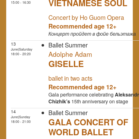
VIETNAMESE SOUL
15:00 - 16:30
NULL
Concert by Ho Guom Opera
Recommended age 12+
Концерт пройдет в фойе бельэтажа
Ballet Summer
13
June|Saturday
Adolphe Adam
18:00 - 20:20
GISELLE
NULL
ballet in two acts
Recommended age 12+
Gala performance celebrating
Aleksand
Chizhik’s
15th anniversary on stage
Ballet Summer
14
June|Sunday
GALA CONCERT OF
18:00 - 21:00
WORLD BALLET