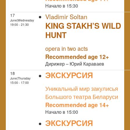
Начало в 15:30
17
Vladimir Soltan
June|Wednesday
KING STAKH’S WILD
19:00 - 21:30
HUNT
NULL
opera in two acts
Recommended age 12+
Дирижер – Юрий Караваев
ЭКСКУРСИЯ
18
June|Thursday
NULL
15:00 - 17:00
Уникальный мир закулисья
Большого театра Беларуси
Recommended age 14+
Начало в 15:00
ЭКСКУРСИЯ