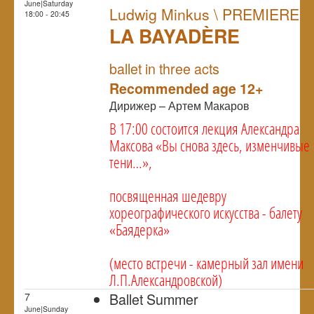
June|Saturday
Ludwig Minkus \ PREMIERE
18:00 - 20:45
LA BAYADÈRE
NULL
PREMIERE
ballet in three acts
Recommended age 12+
Дирижер – Артем Макаров
В 17:00 состоится лекция Александра
Максова «Вы снова здесь, изменчивые
тени…»,
посвященная шедевру
хореографического искусства - балету
«Баядерка»
(место встречи - камерный зал имени
Л.П.Александровской)
Ballet Summer
7
June|Sunday